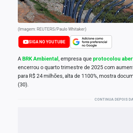
Internacional
Marketing
Tecnologia
(Imagem: REUTERS/Paulo Whitaker)
Conteúdo de Marca
SIGA NO YOUTUBE
Sobre
Expediente
A
BRK Ambiental
, empresa que
protocolou aber
Contato
encerrou o quarto trimestre de 2025 com aument
para R$ 24 milhões, alta de 1100%, mostra docu
(30).
CONTINUA DEPOIS DA