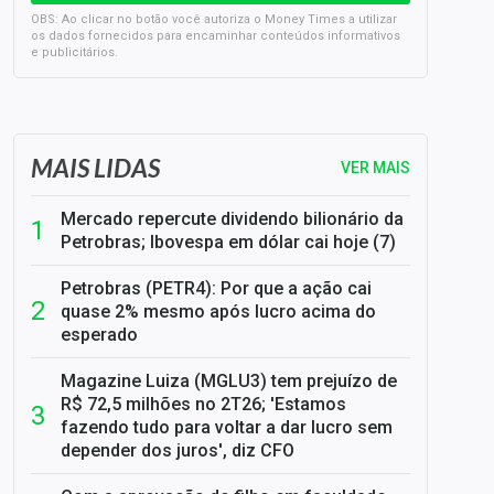
OBS: Ao clicar no botão você autoriza o Money Times a utilizar
os dados fornecidos para encaminhar conteúdos informativos
e publicitários.
SELIC em 14%: A repercussão da decisão sobre os JUROS
MAIS LIDAS
VER MAIS
Mercado repercute dividendo bilionário da
Petrobras; Ibovespa em dólar cai hoje (7)
Petrobras (PETR4): Por que a ação cai
quase 2% mesmo após lucro acima do
esperado
Magazine Luiza (MGLU3) tem prejuízo de
R$ 72,5 milhões no 2T26; 'Estamos
fazendo tudo para voltar a dar lucro sem
depender dos juros', diz CFO