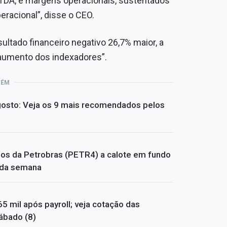
ITDA, e margens operacionais, sustentados
eracional”, disse o CEO.
ltado financeiro negativo 26,7% maior, a
 “aumento dos indexadores”.
BÉM
 agosto: Veja os 9 mais recomendados pelos
dos da Petrobras (PETR4) a calote em fundo
s da semana
65 mil após payroll; veja cotação das
ábado (8)