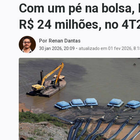
Com um pé na bolsa, 
Carteiras Recomendadas
Central de Dividendos
R$ 24 milhões, no 4T
Central de Fundos
Imobiliários
Por
Renan Dantas
Central dos IPOs
-
30 jan 2026, 20:09
atualizado em 01 fev 2026, 8:1
Renda Fixa
Finanças Pessoais
Mercados
Economia
Empresas
Brasil
Política
Colunas
Especiais