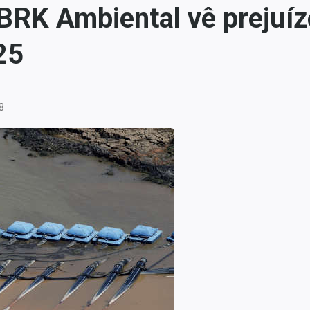
BRK Ambiental vê prejuíz
25
8