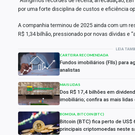
“Atingimos recordes de receita, arrecadação, EB
por uma forte disciplina de custos e eficiência op
A companhia terminou de 2025 ainda com um resu
R$ 1,34 bilhão, pressionado por novas dívidas e
LEIA TAM
CARTEIRA RECOMENDADA
Fundos imobiliários (FIIs) para
analistas
MAIS LIDAS
Dos R$ 17,4 bilhões em dividen
imobiliário; confira as mais lida
BOM DIA, BITCOIN (BTC)
Bitcoin (BTC) fica perto de US$ 
principais criptomoedas neste s