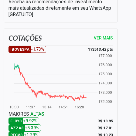
Receba as recomendações de investimento
mais atualizadas diretamente em seu WhatsApp
[GRATUITO]
COTAÇÕES
VER MAIS
-1,73%
172513.42 pts
IBOVESPA
MAIORES
ALTAS
+9.92%
R$ 18.95
FLRY3
+5.39%
R$ 17.01
AZZA3
+1.29%
R$ 10.23
RECV3