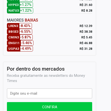
+1.27%
R$ 21.60
HYPE3
+1.22%
R$ 8.28
NATU3
MAIORES
BAIXAS
-8.43%
R$ 12.39
LREN3
-6.55%
R$ 38.38
BBSE3
-5.87%
R$ 5.45
CMIN3
-5.46%
R$ 46.88
ENGI11
-4.49%
R$ 31.28
UGPA3
Por dentro dos mercados
Receba gratuitamente as newsletters do Money
Times