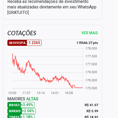
Receba as recomendações de investimento
mais atualizadas diretamente em seu WhatsApp
[GRATUITO]
COTAÇÕES
VER MAIS
-1.2265
175546.37 pts
IBOVESPA
MAIORES
ALTAS
+3.49%
R$ 41.07
BBSE3
+2.04%
R$ 5.99
BRKM5
+1.18%
R$ 18.92
TIMS3