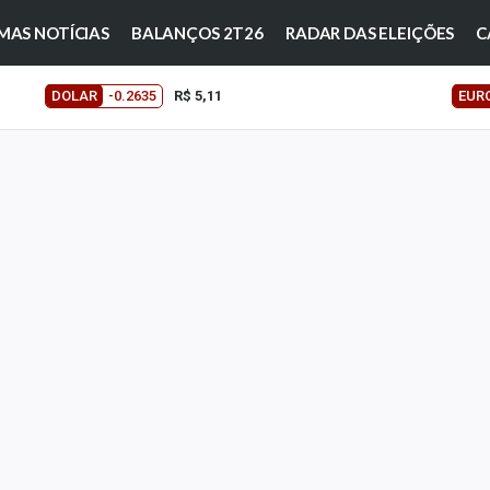
MAS NOTÍCIAS
BALANÇOS 2T26
RADAR DAS ELEIÇÕES
C
DOLAR
-0.2635
R$ 5,11
EUR