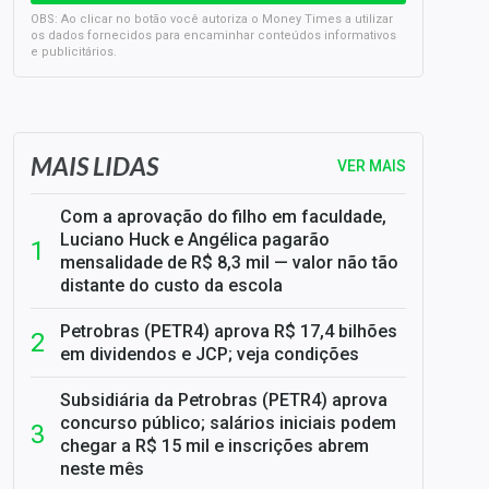
OBS: Ao clicar no botão você autoriza o Money Times a utilizar
os dados fornecidos para encaminhar conteúdos informativos
e publicitários.
SELIC em 14%: A repercussão da decisão sobre os JUROS
MAIS LIDAS
VER MAIS
Com a aprovação do filho em faculdade,
Luciano Huck e Angélica pagarão
mensalidade de R$ 8,3 mil — valor não tão
distante do custo da escola
Petrobras (PETR4) aprova R$ 17,4 bilhões
em dividendos e JCP; veja condições
Subsidiária da Petrobras (PETR4) aprova
concurso público; salários iniciais podem
chegar a R$ 15 mil e inscrições abrem
neste mês