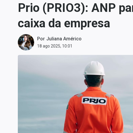
Prio (PRIO3): ANP pa
Carteiras Recomendadas
Central de Dividendos
caixa da empresa
Central de Fundos
Imobiliários
Por
Juliana Américo
Central dos IPOs
18 ago 2025, 10:01
Renda Fixa
Finanças Pessoais
Mercados
Economia
Empresas
Brasil
Política
Colunas
Especiais