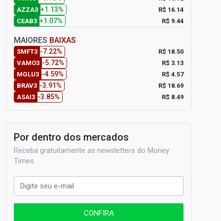
+1.13%
R$ 16.14
AZZA3
+1.07%
R$ 9.44
CEAB3
MAIORES
BAIXAS
-7.22%
R$ 18.50
SMFT3
-5.72%
R$ 3.13
VAMO3
-4.59%
R$ 4.57
MGLU3
-3.91%
R$ 18.69
BRAV3
-3.85%
R$ 8.49
ASAI3
Por dentro dos mercados
Receba gratuitamente as newsletters do Money
Times