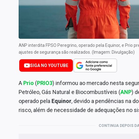
Internacional
Marketing
Tecnologia
Conteúdo de Marca
ANP interdita FPSO Peregrino, operado pela Equinor, e Prio 
Sobre
ajustes de segurança são realizados. (Imagem: Divulgação)
Expediente
SIGA NO YOUTUBE
Contato
A
Prio
(
PRIO3
)
informou ao mercado nesta segund
Petróleo, Gás Natural e Biocombustíveis (
ANP
) 
operado pela
Equinor
, devido a pendências na d
risco, além de necessidade de adequações no sis
CONTINUA DEPOIS DA