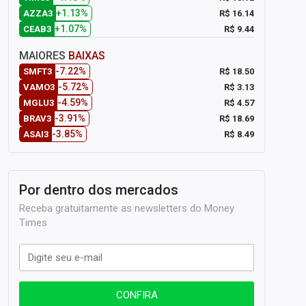
+1.13%
R$ 16.14
AZZA3
+1.07%
R$ 9.44
CEAB3
MAIORES
BAIXAS
-7.22%
R$ 18.50
SMFT3
-5.72%
R$ 3.13
VAMO3
-4.59%
R$ 4.57
MGLU3
-3.91%
R$ 18.69
BRAV3
-3.85%
R$ 8.49
ASAI3
Por dentro dos mercados
Receba gratuitamente as newsletters do Money
Times