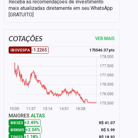
Receba as recomendações de investimento
mais atualizadas diretamente em seu WhatsApp
[GRATUITO]
COTAÇÕES
VER MAIS
-1.2265
175546.37 pts
IBOVESPA
MAIORES
ALTAS
+3.49%
R$ 41.07
BBSE3
+2.04%
R$ 5.99
BRKM5
+1.18%
R$ 18.92
TIMS3