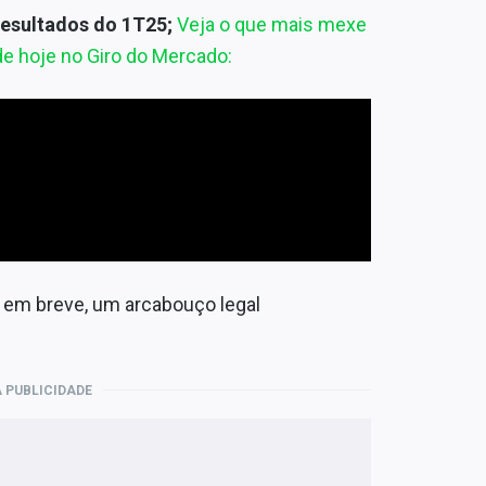
esultados do 1T25;
Veja o que mais mexe
e hoje no Giro do Mercado:
, em breve, um arcabouço legal
 PUBLICIDADE