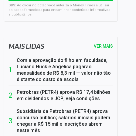
OBS: Ao clicar no botão você autoriza o Money Times a utilizar
os dados fornecidos para encaminhar conteúdos informativos
e publicitários.
SELIC em 14%: A repercussão da decisão sobre os JUROS
MAIS LIDAS
VER MAIS
Com a aprovação do filho em faculdade,
Luciano Huck e Angélica pagarão
mensalidade de R$ 8,3 mil — valor não tão
distante do custo da escola
Petrobras (PETR4) aprova R$ 17,4 bilhões
em dividendos e JCP; veja condições
Subsidiária da Petrobras (PETR4) aprova
concurso público; salários iniciais podem
chegar a R$ 15 mil e inscrições abrem
neste mês