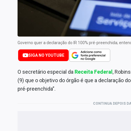
Internacional
Marketing
Tecnologia
Conteúdo de Marca
Governo quer a declaração do IR 100% pré-preenchida; entend
Sobre
Expediente
SIGA NO YOUTUBE
Contato
O secretário especial da
Receita Federal
, Robins
(9) que o objetivo do órgão é que a declaração do
pré-preenchida”.
CONTINUA DEPOIS DA