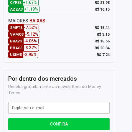
+1.67%
R$ 21.98
CYRE3
+1.19%
R$ 16.15
AZZA3
MAIORES
BAIXAS
-7.52%
R$ 18.44
SMFT3
-5.12%
R$ 3.15
VAMO3
-4.06%
R$ 18.66
BRAV3
-3.37%
R$ 20.34
BBAS3
-2.95%
R$ 7.24
USIM5
Por dentro dos mercados
Receba gratuitamente as newsletters do Money
Times