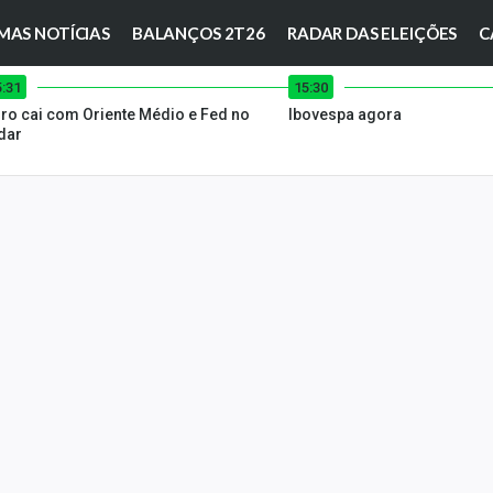
MAS NOTÍCIAS
BALANÇOS 2T26
RADAR DAS ELEIÇÕES
C
5:31
15:30
ro cai com Oriente Médio e Fed no
Ibovespa agora
dar