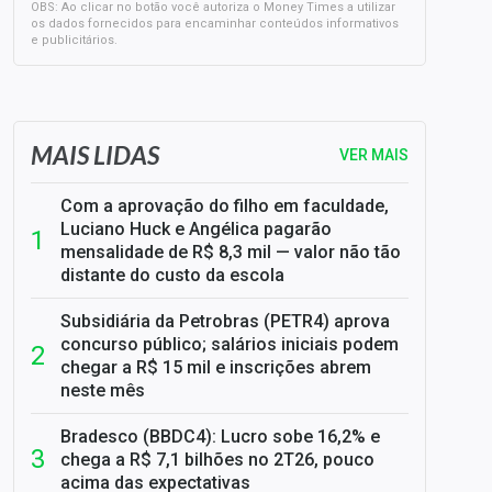
OBS: Ao clicar no botão você autoriza o Money Times a utilizar
os dados fornecidos para encaminhar conteúdos informativos
e publicitários.
SELIC em 14%: A repercussão da decisão sobre os JUROS
MAIS LIDAS
VER MAIS
Com a aprovação do filho em faculdade,
Luciano Huck e Angélica pagarão
mensalidade de R$ 8,3 mil — valor não tão
distante do custo da escola
Subsidiária da Petrobras (PETR4) aprova
concurso público; salários iniciais podem
chegar a R$ 15 mil e inscrições abrem
neste mês
Bradesco (BBDC4): Lucro sobe 16,2% e
chega a R$ 7,1 bilhões no 2T26, pouco
acima das expectativas