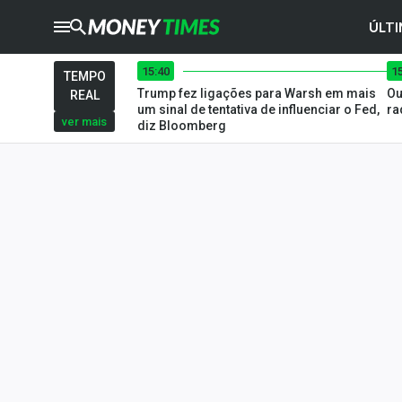
ÚLTI
15:40
1
CRYPTO
TIMES
TEMPO
Trump fez ligações para Warsh em mais
Ou
REAL
AGRO
TIMES
um sinal de tentativa de influenciar o Fed,
ra
ver mais
diz Bloomberg
Ibovespa
Giro do Mercado
Newsletters
Money Trader
Anuncie
Últimas Notícias
Newsletters
Cotações
Comprar ou vender?