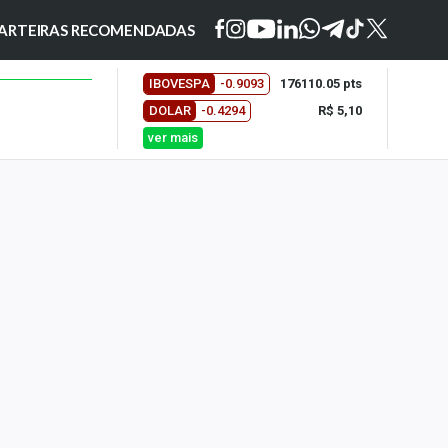
ARTEIRAS RECOMENDADAS
IBOVESPA
-0.9093
176110.05 pts
DOLAR
-0.4294
R$ 5,10
ver mais