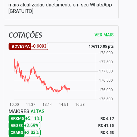
mais atualizadas diretamente em seu WhatsApp
[GRATUITO]
COTAÇÕES
VER MAIS
-0.9093
176110.05 pts
IBOVESPA
MAIORES
ALTAS
+5.11%
R$ 6.17
BRKM5
+3.69%
R$ 41.15
BBSE3
+2.03%
R$ 9.53
CEAB3