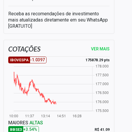
Receba as recomendações de investimento
mais atualizadas diretamente em seu WhatsApp
[GRATUITO]
COTAÇÕES
VER MAIS
-1.0397
175878.29 pts
IBOVESPA
MAIORES
ALTAS
+3.54%
R$ 41.09
BBSE3