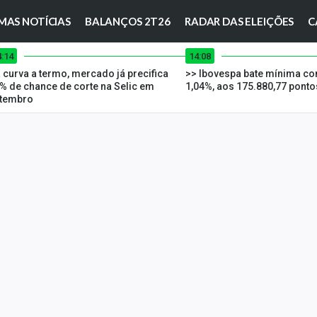
MAS NOTÍCIAS
BALANÇOS 2T26
RADAR DAS ELEIÇÕES
C
4:14
14:08
 curva a termo, mercado já precifica
>> Ibovespa bate mínima c
% de chance de corte na Selic em
1,04%, aos 175.880,77 ponto
tembro