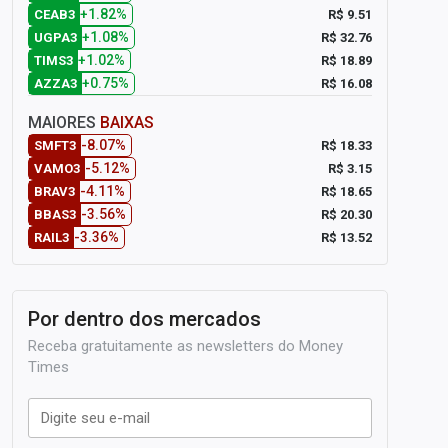
+1.82%
R$ 9.51
CEAB3
+1.08%
R$ 32.76
UGPA3
+1.02%
R$ 18.89
TIMS3
+0.75%
R$ 16.08
AZZA3
MAIORES
BAIXAS
-8.07%
R$ 18.33
SMFT3
-5.12%
R$ 3.15
VAMO3
-4.11%
R$ 18.65
BRAV3
-3.56%
R$ 20.30
BBAS3
-3.36%
R$ 13.52
RAIL3
Por dentro dos mercados
Receba gratuitamente as newsletters do Money
Times