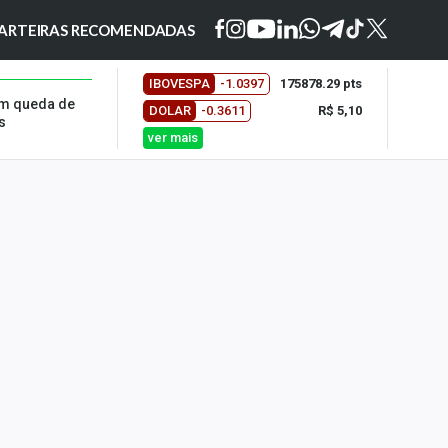
ARTEIRAS RECOMENDADAS
IBOVESPA
-1.0397
175878.29 pts
om queda de
DOLAR
-0.3611
R$ 5,10
s
ver mais