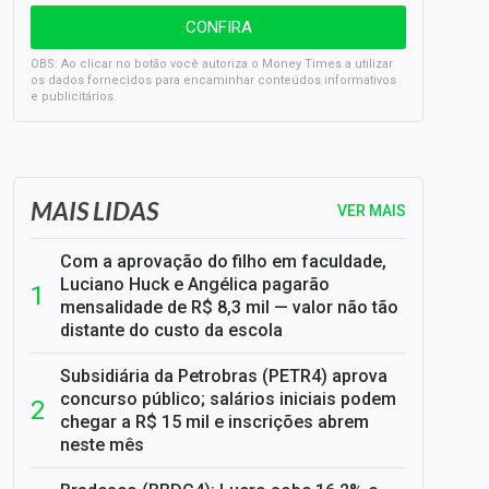
OBS: Ao clicar no botão você autoriza o Money Times a utilizar
os dados fornecidos para encaminhar conteúdos informativos
e publicitários.
SELIC em 14%: A repercussão da decisão sobre os JUROS
MAIS LIDAS
VER MAIS
Com a aprovação do filho em faculdade,
Luciano Huck e Angélica pagarão
mensalidade de R$ 8,3 mil — valor não tão
distante do custo da escola
Subsidiária da Petrobras (PETR4) aprova
concurso público; salários iniciais podem
chegar a R$ 15 mil e inscrições abrem
neste mês