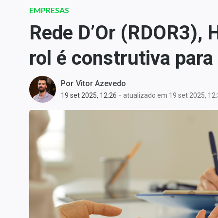
Carteiras Recomendadas
EMPRESAS
Central de Dividendos
Rede D’Or (RDOR3), H
Central de Fundos
rol é construtiva par
Imobiliários
Central dos IPOs
Renda Fixa
Por
Vitor Azevedo
-
19 set 2025, 12:26
atualizado em 19 set 2025, 12
Finanças Pessoais
Mercados
Economia
Empresas
Brasil
Política
Colunas
Especiais