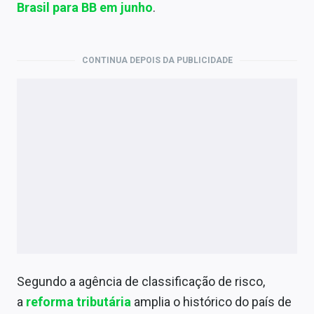
Economia
Brasil para BB em junho
.
Empresas
CONTINUA DEPOIS DA PUBLICIDADE
Brasil
Política
Colunas
Especiais
Internacional
Marketing
Tecnologia
Segundo a agência de classificação de risco,
Conteúdo de Marca
a
reforma tributária
amplia o histórico do país de