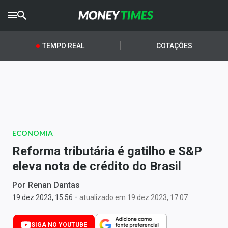
CRYPTO
TIMES
TEMPO REAL
COTAÇÕES
AGRO
TIMES
Ibovespa
Giro do Mercado
ECONOMIA
Newsletters
Reforma tributária é gatilho e S&P
Money Trader
eleva nota de crédito do Brasil
Anuncie
Por
Renan Dantas
-
19 dez 2023, 15:56
atualizado em 19 dez 2023, 17:07
Últimas Notícias
SIGA NO YOUTUBE