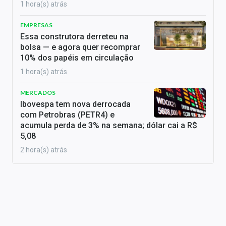
1 hora(s) atrás
EMPRESAS
Essa construtora derreteu na
bolsa — e agora quer recomprar
10% dos papéis em circulação
1 hora(s) atrás
MERCADOS
Ibovespa tem nova derrocada
com Petrobras (PETR4) e
acumula perda de 3% na semana; dólar cai a R$
5,08
2 hora(s) atrás