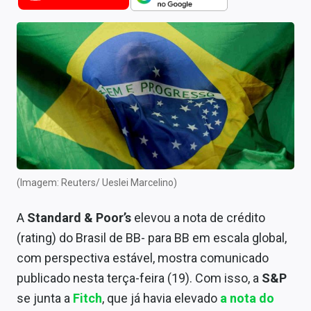
Newsletters
Cotações
Comprar ou vender?
Carteiras Recomendadas
Central de Dividendos
Central de Fundos Imobiliários
(Imagem: Reuters/ Ueslei Marcelino)
Central dos IPOs
A
Standard & Poor’s
elevou a nota de crédito
Renda Fixa
(rating) do Brasil de BB- para BB em escala global,
Finanças Pessoais
com perspectiva estável, mostra comunicado
publicado nesta terça-feira (19). Com isso, a
S&P
Mercados
se junta a
Fitch
, que já havia elevado
a nota do