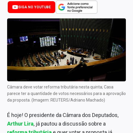
Newsletters
SIGA NO YOUTUBE
Cotações
Comprar ou vender?
Carteiras Recomendadas
Central de Dividendos
Central de Fundos Imobiliários
Central dos IPOs
Câmara deve votar reforma tributária nesta quinta; Casa
parece ter a quantidade de votos necessários para a aprovação
Renda Fixa
da proposta. (Imagem: REUTERS/Adriano Machado)
Finanças Pessoais
É hoje! O presidente da Câmara dos Deputados,
Mercados
Arthur Lira
, já pautou a discussão sobre a
reforma tributária
e quer votar a proposta já