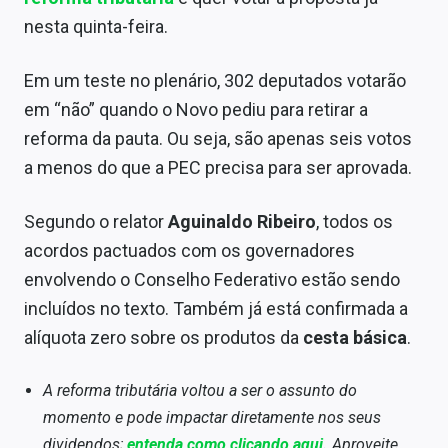
Economia
nesta quinta-feira.
Empresas
Em um teste no plenário, 302 deputados votarão
Brasil
em “não” quando o Novo pediu para retirar a
reforma da pauta. Ou seja, são apenas seis votos
Política
a menos do que a PEC precisa para ser aprovada.
Colunas
Segundo o relator
Aguinaldo Ribeiro
, todos os
Especiais
acordos pactuados com os governadores
Internacional
envolvendo o Conselho Federativo estão sendo
incluídos no texto. Também já está confirmada a
Marketing
alíquota zero sobre os produtos da
cesta básica
.
Tecnologia
A reforma tributária voltou a ser o assunto do
momento e pode impactar diretamente nos seus
Conteúdo de Marca
dividendos;
entenda como clicando aqui.
Aproveite