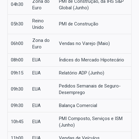
Zona do
PMI de Construção, da IHS S&P
04h30
Euro
Global (Junho)
Reino
05h30
PMI de Construção
Unido
Zona do
06h00
Vendas no Varejo (Maio)
Euro
08h00
EUA
Índices do Mercado Hipotecário
09h15
EUA
Relatório ADP (Junho)
Pedidos Semanais de Seguro-
09h30
EUA
Desemprego
09h30
EUA
Balança Comercial
PMI Composto, Serviços e ISM
10h45
EUA
(Junho)
11h00
EUA
Vendas de Veículos