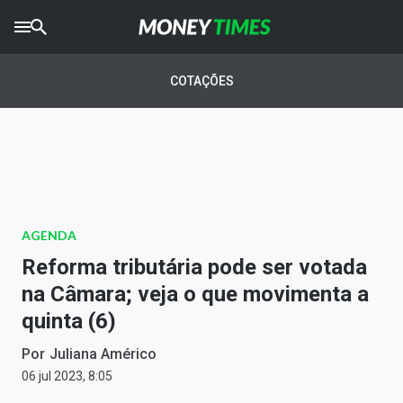
CRYPTO
TIMES
COTAÇÕES
AGRO
TIMES
Ibovespa
Giro do Mercado
AGENDA
Newsletters
Reforma tributária pode ser votada
Money Trader
na Câmara; veja o que movimenta a
quinta (6)
Anuncie
Por
Juliana Américo
Últimas Notícias
06 jul 2023, 8:05