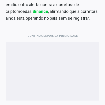
Economia
emitiu outro alerta contra a corretora de
criptomoedas
Binance
, afirmando que a corretora
Empresas
ainda está operando no país sem se registrar.
Brasil
Política
CONTINUA DEPOIS DA PUBLICIDADE
Colunas
Especiais
Internacional
Marketing
Tecnologia
Conteúdo de Marca