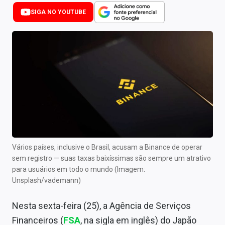
Newsletters
SIGA NO YOUTUBE
Cotações
Comprar ou vender?
Carteiras Recomendadas
Central de Dividendos
Central de Fundos Imobiliários
Central dos IPOs
Vários países, inclusive o Brasil, acusam a Binance de operar
sem registro
— suas taxas baixíssimas são sempre um atrativo
Renda Fixa
para usuários em todo o mundo
(Imagem:
Unsplash/vademann)
Finanças Pessoais
Nesta sexta-feira (25), a Agência de Serviços
Mercados
Financeiros (
FSA
, na sigla em inglês) do Japão