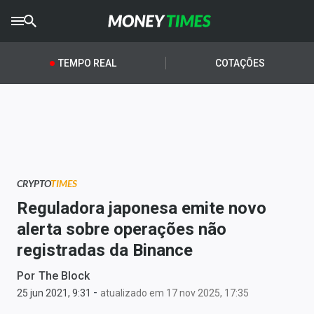
CRYPTO
TIMES
TEMPO REAL
COTAÇÕES
AGRO
TIMES
Ibovespa
Giro do Mercado
CRYPTO
TIMES
Newsletters
Reguladora japonesa emite novo
Money Trader
alerta sobre operações não
registradas da Binance
Anuncie
Por
The Block
-
Últimas Notícias
25 jun 2021, 9:31
atualizado em 17 nov 2025, 17:35