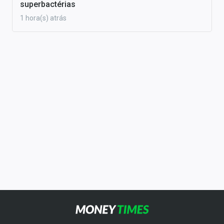
superbactérias
1 hora(s) atrás