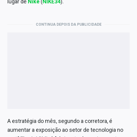
lugar de
Nike
(
NIKE34
).
Economia
Empresas
CONTINUA DEPOIS DA PUBLICIDADE
Brasil
Política
Colunas
Especiais
Internacional
Marketing
Tecnologia
A estratégia do mês, segundo a corretora, é
Conteúdo de Marca
aumentar a exposição ao setor de tecnologia no