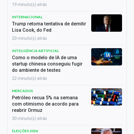
19 minuto(s) atrás
INTERNACIONAL
Trump retoma tentativa de demitir
Lisa Cook, do Fed
20 minuto(s) atrás
INTELIGÊNCIA ARTIFICIAL
Como o modelo de IA de uma
startup chinesa conseguiu fugir
do ambiente de testes
22 minuto(s) atrás
MERCADOS
Petróleo recua 5% na semana
com otimismo de acordo para
reabrir Ormuz
30 minuto(s) atrás
ELEIÇÕES 2026