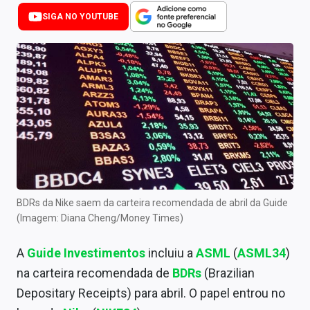
Newsletters
SIGA NO YOUTUBE
Cotações
Comprar ou vender?
Carteiras Recomendadas
Central de Dividendos
Central de Fundos Imobiliários
Central dos IPOs
BDRs da Nike saem da carteira recomendada de abril da Guide
(Imagem: Diana Cheng/Money Times)
Renda Fixa
A
Guide Investimentos
incluiu a
ASML
(
ASML34
)
Finanças Pessoais
na carteira recomendada de
BDRs
(Brazilian
Mercados
Depositary Receipts) para abril. O papel entrou no