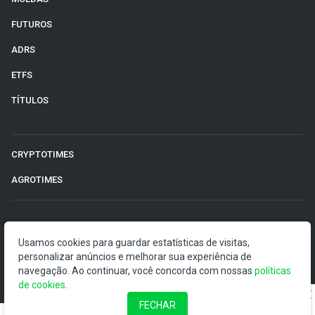
FUTUROS
ADRS
ETFS
TÍTULOS
CRYPTOTIMES
AGROTIMES
©2026 Money Times.
Usamos cookies para guardar estatísticas de visitas,
O Money Times publica matérias de cunho jornalístico, que
personalizar anúncios e melhorar sua experiência de
visam a democratização da informação. Nossas
navegação. Ao continuar, você concorda com nossas
políticas
publicações devem ser compreendidas como boletins
de cookies
.
anunciadores e divulgadores, e não como uma
FECHAR
recomendação de investimento.