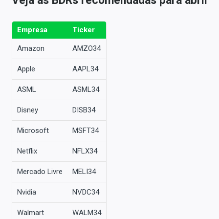
Veja as BDRs recomendadas para abril
Empresa
Ticker
Amazon
AMZO34
Apple
AAPL34
ASML
ASML34
Disney
DISB34
Microsoft
MSFT34
Netflix
NFLX34
Mercado Livre
MELI34
Nvidia
NVDC34
Walmart
WALM34