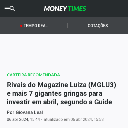
CRYPTO
TIMES
TEMPO REAL
COTAÇÕES
AGRO
TIMES
Ibovespa
Giro do Mercado
CARTEIRA RECOMENDADA
Newsletters
Rivais do Magazine Luiza (MGLU3)
Money Trader
e mais 7 gigantes gringas para
investir em abril, segundo a Guide
Anuncie
Por
Giovana Leal
-
Últimas Notícias
06 abr 2024, 15:44
atualizado em 06 abr 2024, 15:53