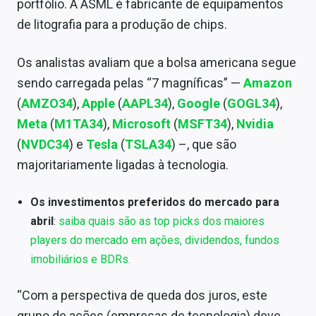
portfólio. A ASML é fabricante de equipamentos
Sobre
de litografia para a produção de chips.
Expediente
Os analistas avaliam que a bolsa americana segue
Contato
sendo carregada pelas “7 magníficas” —
Amazon
(
AMZO34
),
Apple
(
AAPL34
),
Google
(
GOGL34
),
Meta
(
M1TA34
),
Microsoft
(
MSFT34
),
Nvidia
(
NVDC34
) e
Tesla
(
TSLA34
) –, que são
majoritariamente ligadas à tecnologia.
Os investimentos preferidos do mercado para
abril
:
saiba quais são as top picks dos maiores
players do mercado em ações, dividendos, fundos
imobiliários e BDRs.
“Com a perspectiva de queda dos juros, este
grupo de ações (empresas de tecnologia) deve