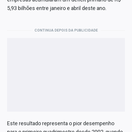
Economia
5,93 bilhões entre janeiro e abril deste ano.
Empresas
Brasil
CONTINUA DEPOIS DA PUBLICIDADE
Política
Colunas
Especiais
Internacional
Marketing
Tecnologia
Este resultado representa o pior desempenho
Conteúdo de Marca
para o primeiro quadrimestre desde 2002, quando