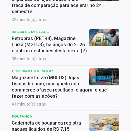
fraca de comparação para acelerar no 2º
semestre
32 minuto(s) atrás
RADAR DO MERCADO
Petrobras (PETR4), Magazine
Luiza (MGLU3), balanços do 2T26
e outros destaques desta sexta (7)
38 minuto(s) atrás
COMPRAR OU VENDER?
Magazine Luiza (MGLU3): lojas
físicas brilham, mas queda do e-
commerce ofusca resultado; e agora, o que
fazer com as ações?
41 minuto(s) atrás
POUPANÇA
Caderneta de poupança registra
saques líquidos de R$ 7,15