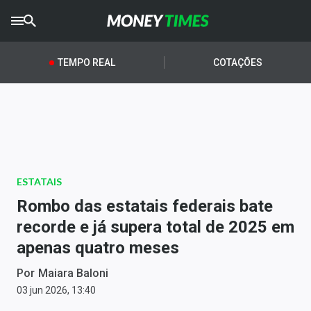
CRYPTO
TIMES
TEMPO REAL
COTAÇÕES
AGRO
TIMES
Ibovespa
Giro do Mercado
ESTATAIS
Newsletters
Rombo das estatais federais bate
Money Trader
recorde e já supera total de 2025 em
apenas quatro meses
Anuncie
Por
Maiara Baloni
Últimas Notícias
03 jun 2026, 13:40