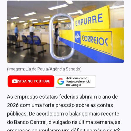
Newsletters
Cotações
Comprar ou vender?
Carteiras Recomendadas
Central de Dividendos
Central de Fundos Imobiliários
(Imagem: Lia de Paula/Agência Senado)
Central dos IPOs
SIGA NO YOUTUBE
Renda Fixa
As empresas estatais federais abriram o ano de
2026 com uma forte pressão sobre as contas
Finanças Pessoais
públicas. De acordo com o balanço mais recente
Mercados
do Banco Central, divulgado na última semana, as
empresas acumularam um déficit primário de R$