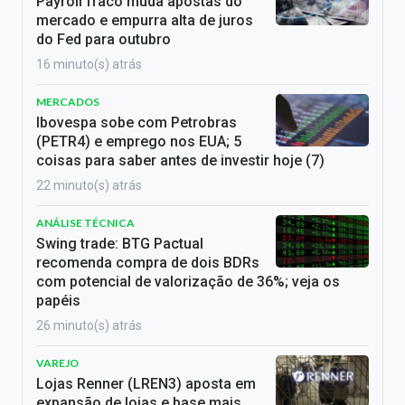
Payroll fraco muda apostas do
mercado e empurra alta de juros
do Fed para outubro
16 minuto(s) atrás
MERCADOS
Ibovespa sobe com Petrobras
(PETR4) e emprego nos EUA; 5
coisas para saber antes de investir hoje (7)
22 minuto(s) atrás
ANÁLISE TÉCNICA
Swing trade: BTG Pactual
recomenda compra de dois BDRs
com potencial de valorização de 36%; veja os
papéis
26 minuto(s) atrás
VAREJO
Lojas Renner (LREN3) aposta em
expansão de lojas e base mais