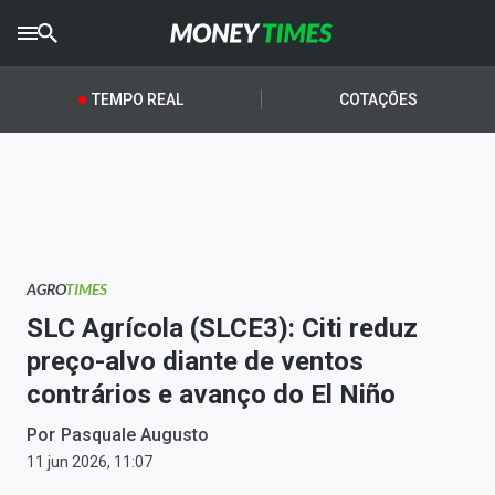
CRYPTO
TIMES
TEMPO REAL
COTAÇÕES
AGRO
TIMES
Ibovespa
Giro do Mercado
AGRO
TIMES
Newsletters
SLC Agrícola (SLCE3): Citi reduz
Money Trader
preço-alvo diante de ventos
contrários e avanço do El Niño
Anuncie
Por
Pasquale Augusto
Últimas Notícias
11 jun 2026, 11:07