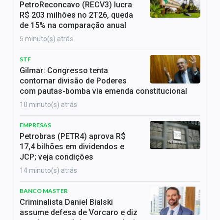
PetroReconcavo (RECV3) lucra
R$ 203 milhões no 2T26, queda
de 15% na comparação anual
5 minuto(s) atrás
STF
Gilmar: Congresso tenta
contornar divisão de Poderes
com pautas-bomba via emenda constitucional
10 minuto(s) atrás
EMPRESAS
Petrobras (PETR4) aprova R$
17,4 bilhões em dividendos e
JCP; veja condições
14 minuto(s) atrás
BANCO MASTER
Criminalista Daniel Bialski
assume defesa de Vorcaro e diz