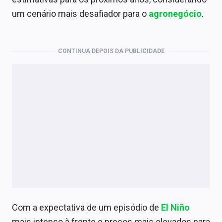
Economia
um cenário mais desafiador para o
agronegócio
.
Empresas
Brasil
CONTINUA DEPOIS DA PUBLICIDADE
Política
Colunas
Especiais
Internacional
Marketing
Tecnologia
Com a expectativa de um episódio de
El Niño
Conteúdo de Marca
mais intenso à frente e preços mais elevados para