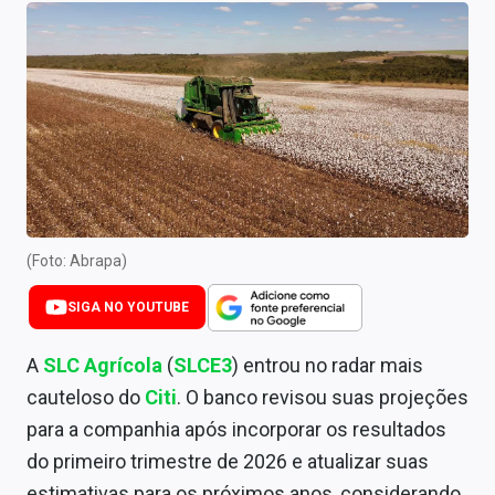
Newsletters
Cotações
Comprar ou vender?
Carteiras Recomendadas
Central de Dividendos
Central de Fundos Imobiliários
(Foto: Abrapa)
Central dos IPOs
SIGA NO YOUTUBE
Renda Fixa
A
SLC Agrícola
(
SLCE3
) entrou no radar mais
cauteloso do
Citi
. O banco revisou suas projeções
Finanças Pessoais
para a companhia após incorporar os resultados
Mercados
do primeiro trimestre de 2026 e atualizar suas
estimativas para os próximos anos, considerando