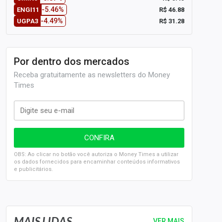
-5.46%
R$ 46.88
ENGI11
-4.49%
R$ 31.28
UGPA3
Por dentro dos mercados
Receba gratuitamente as newsletters do Money
Times
OBS: Ao clicar no botão você autoriza o Money Times a utilizar
os dados fornecidos para encaminhar conteúdos informativos
e publicitários.
SELIC em 14%: A repercussão da decisão sobre os JUROS
MAIS LIDAS
VER MAIS