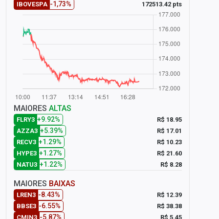
-1,73%
172513.42 pts
IBOVESPA
MAIORES
ALTAS
+9.92%
R$ 18.95
FLRY3
+5.39%
R$ 17.01
AZZA3
+1.29%
R$ 10.23
RECV3
+1.27%
R$ 21.60
HYPE3
+1.22%
R$ 8.28
NATU3
MAIORES
BAIXAS
-8.43%
R$ 12.39
LREN3
-6.55%
R$ 38.38
BBSE3
-5.87%
R$ 5.45
CMIN3