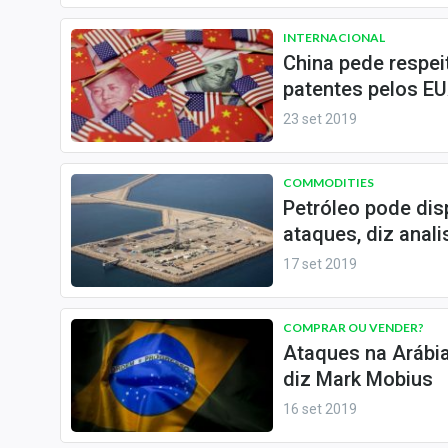
Internacional
INTERNACIONAL
Marketing
China pede respe
Tecnologia
patentes pelos E
23 set 2019
Conteúdo de Marca
Sobre
COMMODITIES
Expediente
Petróleo pode dis
Contato
ataques, diz anali
17 set 2019
COMPRAR OU VENDER?
Ataques na Arábia
diz Mark Mobius
16 set 2019