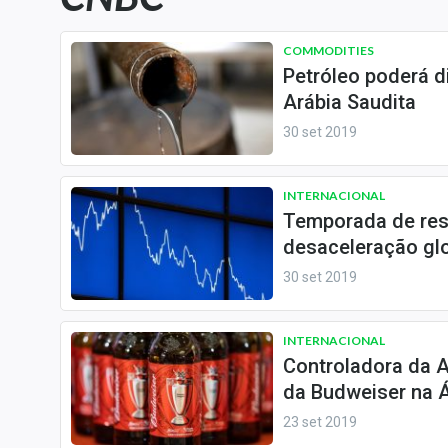
Carteiras Recomendadas
Central de Dividendos
COMMODITIES
Petróleo poderá di
Central de Fundos
Arábia Saudita
Imobiliários
30 set 2019
Central dos IPOs
Renda Fixa
INTERNACIONAL
Finanças Pessoais
Temporada de res
Mercados
desaceleração glob
Economia
30 set 2019
Empresas
Brasil
INTERNACIONAL
Política
Controladora da A
da Budweiser na 
Colunas
23 set 2019
Especiais