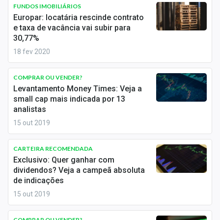
Newsletters
FUNDOS IMOBILIÁRIOS
Europar: locatária rescinde contrato
e taxa de vacância vai subir para
Cotações
30,77%
Comprar ou vender?
18 fev 2020
Carteiras Recomendadas
COMPRAR OU VENDER?
Levantamento Money Times: Veja a
Central de Dividendos
small cap mais indicada por 13
analistas
Central de Fundos Imobiliários
15 out 2019
Central dos IPOs
CARTEIRA RECOMENDADA
Renda Fixa
Exclusivo: Quer ganhar com
dividendos? Veja a campeã absoluta
Finanças Pessoais
de indicações
15 out 2019
Mercados
COMPRAR OU VENDER?