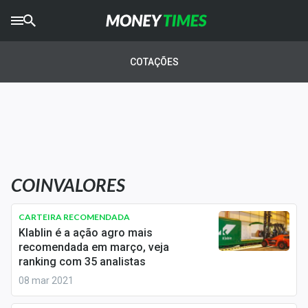
CRYPTO
TIMES
COTAÇÕES
AGRO
TIMES
Ibovespa
Giro do Mercado
COINVALORES
Newsletters
Money Trader
CARTEIRA RECOMENDADA
Klablin é a ação agro mais
Anuncie
recomendada em março, veja
ranking com 35 analistas
08 mar 2021
Últimas Notícias