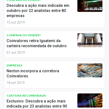
Economia
Descubra a ação mais indicada em
outubro por 22 analistas entre 80
Empresas
empresas
15 out 2019
Brasil
Política
COMPRAR OU VENDER?
Coinvalores retira Iguatemi da
Colunas
carteira recomendada de outubro
01 out 2019
Especiais
Internacional
EMPRESAS
Necton incorpora a corretora
Coinvalores
Marketing
18 set 2019
Tecnologia
CARTEIRA RECOMENDADA
Exclusivo: Descubra a ação mais
Conteúdo de Marca
indicada por 23 analistas entre 90