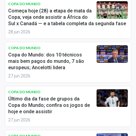
Newsletters
COPA DO MUNDO
Começa hoje (28) a etapa de mata da
Copa; veja onde assistir a África do
Cotações
Sul x Canadá — e a tabela completa da segunda fase
Comprar ou vender?
28 jun 2026
Carteiras Recomendadas
COPA DO MUNDO
Copa do Mundo: dos 10 técnicos
Central de Dividendos
mais bem pagos do mundo, 7 são
europeus; Ancelotti lidera
Central de Fundos Imobiliários
27 jun 2026
Central dos IPOs
COPA DO MUNDO
Renda Fixa
Último dia da fase de grupos da
Copa do Mundo; confira os jogos de
Finanças Pessoais
hoje e onde assistir
27 jun 2026
Mercados
COPA DO MUNDO