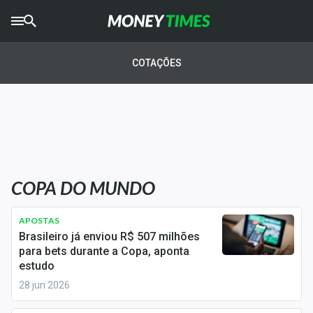
CRYPTO
TIMES
COTAÇÕES
AGRO
TIMES
Ibovespa
Giro do Mercado
COPA DO MUNDO
Newsletters
Money Trader
APOSTAS
Brasileiro já enviou R$ 507 milhões
Anuncie
para bets durante a Copa, aponta
estudo
28 jun 2026
Últimas Notícias