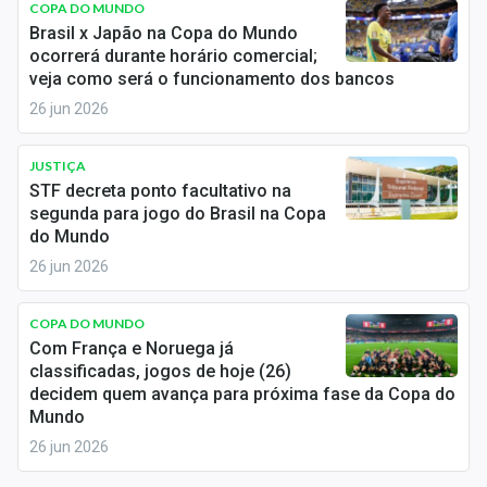
COPA DO MUNDO
Sobre
Brasil x Japão na Copa do Mundo
ocorrerá durante horário comercial;
Expediente
veja como será o funcionamento dos bancos
26 jun 2026
Contato
JUSTIÇA
STF decreta ponto facultativo na
segunda para jogo do Brasil na Copa
do Mundo
26 jun 2026
COPA DO MUNDO
Com França e Noruega já
classificadas, jogos de hoje (26)
decidem quem avança para próxima fase da Copa do
Mundo
26 jun 2026