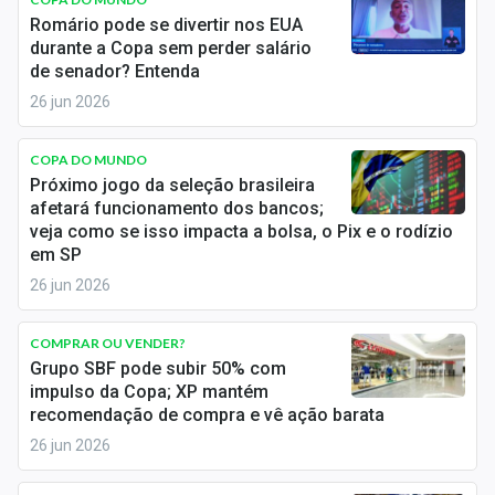
Economia
Romário pode se divertir nos EUA
durante a Copa sem perder salário
Empresas
de senador? Entenda
26 jun 2026
Brasil
Política
COPA DO MUNDO
Próximo jogo da seleção brasileira
Colunas
afetará funcionamento dos bancos;
veja como se isso impacta a bolsa, o Pix e o rodízio
Especiais
em SP
26 jun 2026
Internacional
COMPRAR OU VENDER?
Marketing
Grupo SBF pode subir 50% com
impulso da Copa; XP mantém
Tecnologia
recomendação de compra e vê ação barata
26 jun 2026
Conteúdo de Marca