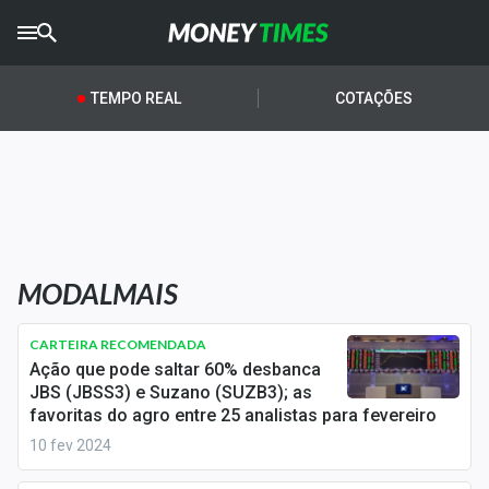
CRYPTO
TIMES
TEMPO REAL
COTAÇÕES
AGRO
TIMES
Ibovespa
Giro do Mercado
MODALMAIS
Newsletters
Money Trader
CARTEIRA RECOMENDADA
Ação que pode saltar 60% desbanca
Anuncie
JBS (JBSS3) e Suzano (SUZB3); as
favoritas do agro entre 25 analistas para fevereiro
10 fev 2024
Últimas Notícias