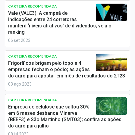
Economia
CARTEIRA RECOMENDADA
Vale (VALE3): A campeã de
Empresas
indicações entre 24 corretoras
manterá ‘níveis atrativos’ de dividendos; veja o
Brasil
ranking
06 set 2023
Política
Colunas
CARTEIRA RECOMENDADA
Frigoríficos brigam pelo topo e 4
Especiais
empresas fecham o pódio; as ações
do agro para apostar em mês de resultados do 2T23
Internacional
03 ago 2023
Marketing
CARTEIRA RECOMENDADA
Empresa de celulose que saltou 30%
Tecnologia
em 6 meses desbanca Minerva
(BEEF3) e São Martinho (SMTO3); confira as ações
do agro para julho
Conteúdo de Marca
08 jul 2023