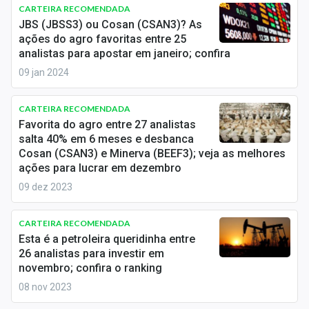
Newsletters
CARTEIRA RECOMENDADA
JBS (JBSS3) ou Cosan (CSAN3)? As
ações do agro favoritas entre 25
Cotações
analistas para apostar em janeiro; confira
Comprar ou vender?
09 jan 2024
Carteiras Recomendadas
CARTEIRA RECOMENDADA
Favorita do agro entre 27 analistas
Central de Dividendos
salta 40% em 6 meses e desbanca
Cosan (CSAN3) e Minerva (BEEF3); veja as melhores
Central de Fundos Imobiliários
ações para lucrar em dezembro
09 dez 2023
Central dos IPOs
Renda Fixa
CARTEIRA RECOMENDADA
Esta é a petroleira queridinha entre
Finanças Pessoais
26 analistas para investir em
novembro; confira o ranking
Mercados
08 nov 2023