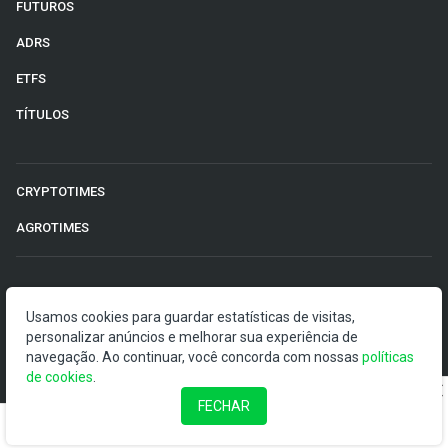
FUTUROS
ADRS
ETFS
TÍTULOS
CRYPTOTIMES
AGROTIMES
©2026 Money Times.
Usamos cookies para guardar estatísticas de visitas,
personalizar anúncios e melhorar sua experiência de
O Money Times publica matérias de cunho jornalístico, que
navegação. Ao continuar, você concorda com nossas
visam a democratização da informação. Nossas
políticas
de cookies
publicações devem ser compreendidas como boletins
.
anunciadores e divulgadores, e não como uma
FECHAR
recomendação de investimento.