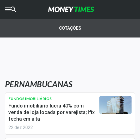
CRYPTO
TIMES
COTAÇÕES
AGRO
TIMES
Ibovespa
Giro do Mercado
PERNAMBUCANAS
Newsletters
Money Trader
FUNDOS IMOBILIÁRIOS
Fundo imobiliário lucra 40% com
Anuncie
venda de loja locada por varejista; Ifix
fecha em alta
22 dez 2022
Últimas Notícias