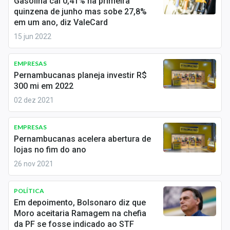
Gasolina cai 0,41% na primeira
Economia
quinzena de junho mas sobe 27,8%
em um ano, diz ValeCard
Empresas
15 jun 2022
Brasil
EMPRESAS
Política
Pernambucanas planeja investir R$
300 mi em 2022
Colunas
02 dez 2021
Especiais
EMPRESAS
Internacional
Pernambucanas acelera abertura de
lojas no fim do ano
Marketing
26 nov 2021
Tecnologia
POLÍTICA
Em depoimento, Bolsonaro diz que
Moro aceitaria Ramagem na chefia
Conteúdo de Marca
da PF se fosse indicado ao STF