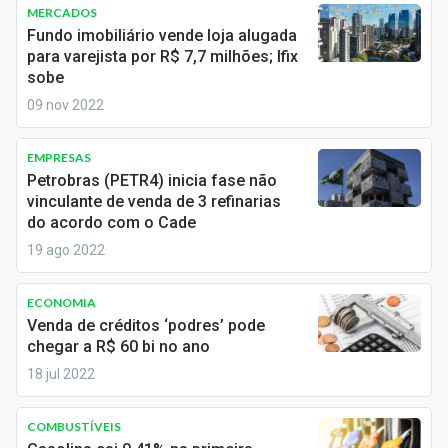
Newsletters
MERCADOS
Fundo imobiliário vende loja alugada
para varejista por R$ 7,7 milhões; Ifix
Cotações
sobe
Comprar ou vender?
09 nov 2022
Carteiras Recomendadas
EMPRESAS
Petrobras (PETR4) inicia fase não
Central de Dividendos
vinculante de venda de 3 refinarias
do acordo com o Cade
Central de Fundos Imobiliários
19 ago 2022
Central dos IPOs
ECONOMIA
Renda Fixa
Venda de créditos ‘podres’ pode
chegar a R$ 60 bi no ano
Finanças Pessoais
18 jul 2022
Mercados
COMBUSTÍVEIS