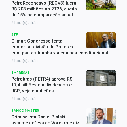
PetroReconcavo (RECV3) lucra
R$ 203 milhões no 2T26, queda
de 15% na comparação anual
9 hora(s) atrás
STF
Gilmar: Congresso tenta
contornar divisão de Poderes
com pautas-bomba via emenda constitucional
9 hora(s) atrás
EMPRESAS
Petrobras (PETR4) aprova R$
17,4 bilhões em dividendos e
JCP; veja condições
9 hora(s) atrás
BANCO MASTER
Criminalista Daniel Bialski
assume defesa de Vorcaro e diz