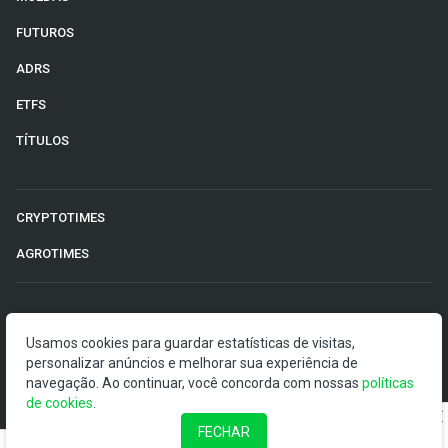
FUTUROS
ADRS
ETFS
TÍTULOS
CRYPTOTIMES
AGROTIMES
©2026 Money Times.
Usamos cookies para guardar estatísticas de visitas,
personalizar anúncios e melhorar sua experiência de
O Money Times publica matérias de cunho jornalístico, que
navegação. Ao continuar, você concorda com nossas
políticas
visam a democratização da informação. Nossas
de cookies
.
publicações devem ser compreendidas como boletins
anunciadores e divulgadores, e não como uma
FECHAR
recomendação de investimento.