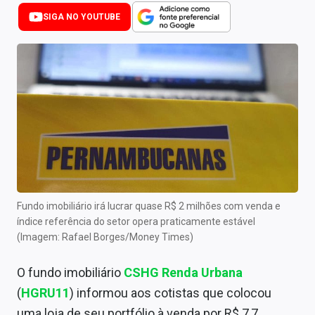
Newsletters
SIGA NO YOUTUBE
Cotações
Comprar ou vender?
Carteiras Recomendadas
Central de Dividendos
Central de Fundos Imobiliários
Central dos IPOs
Fundo imobiliário irá lucrar quase R$ 2 milhões com venda e
índice referência do setor opera praticamente estável
Renda Fixa
(Imagem: Rafael Borges/Money Times)
Finanças Pessoais
O fundo imobiliário
CSHG Renda Urbana
Mercados
(
HGRU11
) informou aos cotistas que colocou
uma loja de seu portfólio à venda por R$ 7,7