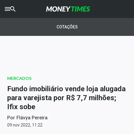
CRYPTO
TIMES
COTAÇÕES
AGRO
TIMES
Ibovespa
Giro do Mercado
MERCADOS
Newsletters
Fundo imobiliário vende loja alugada
Money Trader
para varejista por R$ 7,7 milhões;
Ifix sobe
Anuncie
Por
Flávya Pereira
Últimas Notícias
09 nov 2022, 11:22