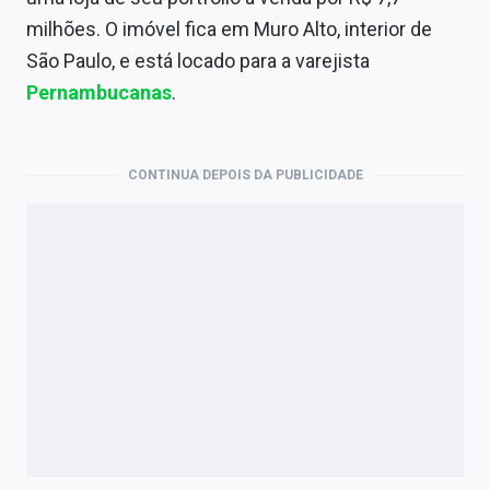
Economia
milhões. O imóvel fica em Muro Alto, interior de
Empresas
São Paulo, e está locado para a varejista
Pernambucanas
.
Brasil
Política
CONTINUA DEPOIS DA PUBLICIDADE
Colunas
Especiais
Internacional
Marketing
Tecnologia
Conteúdo de Marca