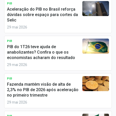
Newsletters
PIB
Aceleração do PIB no Brasil reforça
dúvidas sobre espaço para cortes da
Cotações
Selic
Comprar ou vender?
29 mai 2026
Carteiras Recomendadas
PIB
PIB do 1T26 teve ajuda de
Central de Dividendos
anabolizantes? Confira o que os
economistas acharam do resultado
Central de Fundos Imobiliários
29 mai 2026
Central dos IPOs
PIB
Renda Fixa
Fazenda mantém visão de alta de
2,3% no PIB de 2026 após aceleração
Finanças Pessoais
no primeiro trimestre
29 mai 2026
Mercados
PIB