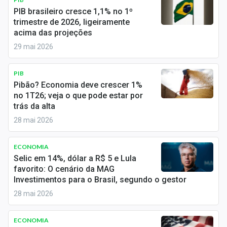
Economia
PIB brasileiro cresce 1,1% no 1º
trimestre de 2026, ligeiramente
Empresas
acima das projeções
29 mai 2026
Brasil
Política
PIB
Pibão? Economia deve crescer 1%
Colunas
no 1T26; veja o que pode estar por
trás da alta
Especiais
28 mai 2026
Internacional
ECONOMIA
Selic em 14%, dólar a R$ 5 e Lula
Marketing
favorito: O cenário da MAG
Investimentos para o Brasil, segundo o gestor
Tecnologia
28 mai 2026
Conteúdo de Marca
ECONOMIA