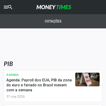
CRYPTO
TIMES
COTAÇÕES
AGRO
TIMES
Ibovespa
Giro do Mercado
PIB
Newsletters
Money Trader
AGENDA
Agenda: Payroll dos EUA, PIB da zona
Anuncie
do euro e feriado no Brasil mexem
com a semana
31 mai 2026
Últimas Notícias