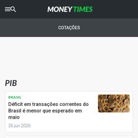
CRYPTO
TIMES
COTAÇÕES
AGRO
TIMES
Ibovespa
Giro do Mercado
PIB
Newsletters
Money Trader
BRASIL
Déficit em transações correntes do
Anuncie
Brasil é menor que esperado em
maio
26 jun 2026
Últimas Notícias