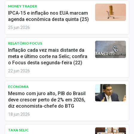
Economia
MONEY TRADER
IPCA-15 e inflação nos EUA marcam
Empresas
agenda econômica desta quinta (25)
25 jun 2026
Brasil
Política
RELATÓRIO FOCUS
Inflação cada vez mais distante da
Colunas
meta e último corte na Selic; confira
o Focus desta segunda-feira (22)
Especiais
22 jun 2026
Internacional
ECONOMIA
Mesmo com juro alto, PIB do Brasil
Marketing
deve crescer perto de 2% em 2026,
diz economista-chefe do BTG
Tecnologia
18 jun 2026
Conteúdo de Marca
TAXA SELIC