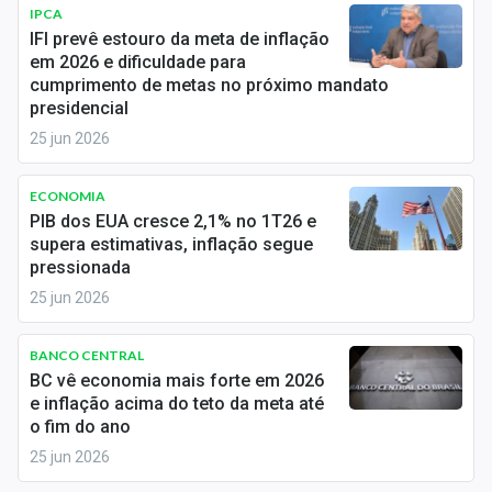
Newsletters
IPCA
IFI prevê estouro da meta de inflação
em 2026 e dificuldade para
Cotações
cumprimento de metas no próximo mandato
presidencial
Comprar ou vender?
25 jun 2026
Carteiras Recomendadas
ECONOMIA
Central de Dividendos
PIB dos EUA cresce 2,1% no 1T26 e
supera estimativas, inflação segue
Central de Fundos Imobiliários
pressionada
25 jun 2026
Central dos IPOs
Renda Fixa
BANCO CENTRAL
BC vê economia mais forte em 2026
Finanças Pessoais
e inflação acima do teto da meta até
o fim do ano
Mercados
25 jun 2026