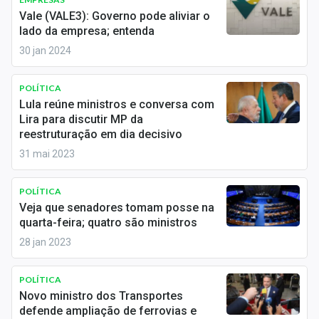
Economia
Vale (VALE3): Governo pode aliviar o
lado da empresa; entenda
Empresas
30 jan 2024
Brasil
POLÍTICA
Política
Lula reúne ministros e conversa com
Lira para discutir MP da
Colunas
reestruturação em dia decisivo
31 mai 2023
Especiais
Internacional
POLÍTICA
Veja que senadores tomam posse na
quarta-feira; quatro são ministros
Marketing
28 jan 2023
Tecnologia
POLÍTICA
Novo ministro dos Transportes
Conteúdo de Marca
defende ampliação de ferrovias e