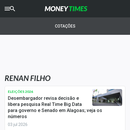
CRYPTO
TIMES
COTAÇÕES
AGRO
TIMES
Ibovespa
Giro do Mercado
RENAN FILHO
Newsletters
Money Trader
ELEIÇÕES 2026
Desembargador revisa decisão e
Anuncie
libera pesquisa Real Time Big Data
para governo e Senado em Alagoas; veja os
números
Últimas Notícias
03 jul 2026