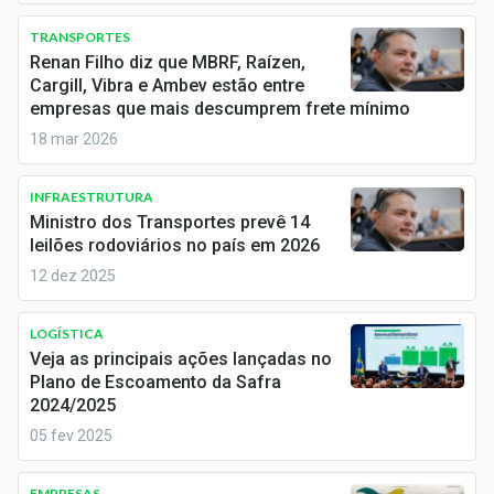
Newsletters
TRANSPORTES
Renan Filho diz que MBRF, Raízen,
Cotações
Cargill, Vibra e Ambev estão entre
empresas que mais descumprem frete mínimo
Comprar ou vender?
18 mar 2026
Carteiras Recomendadas
INFRAESTRUTURA
Central de Dividendos
Ministro dos Transportes prevê 14
leilões rodoviários no país em 2026
Central de Fundos Imobiliários
12 dez 2025
Central dos IPOs
LOGÍSTICA
Renda Fixa
Veja as principais ações lançadas no
Plano de Escoamento da Safra
Finanças Pessoais
2024/2025
05 fev 2025
Mercados
EMPRESAS