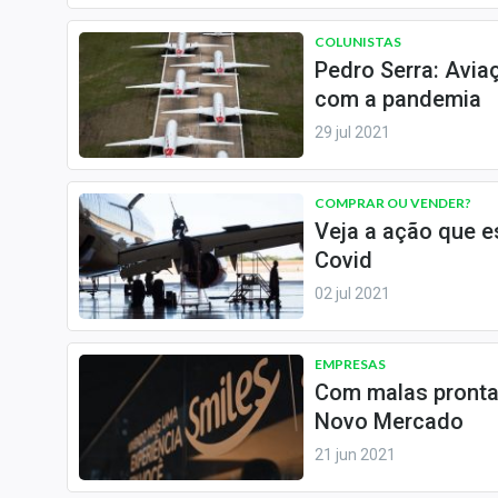
Internacional
COLUNISTAS
Marketing
Pedro Serra: Avi
Tecnologia
com a pandemia
29 jul 2021
Conteúdo de Marca
Sobre
COMPRAR OU VENDER?
Expediente
Veja a ação que es
Contato
Covid
02 jul 2021
EMPRESAS
Com malas prontas
Novo Mercado
21 jun 2021