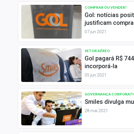
COMPRAR OU VENDER?
Gol: notícias pos
justificam compra
07 jun 2021
SETOR AÉREO
Gol pagará R$ 744
incorporá-la
05 jun 2021
GOVERNANÇA CORPORATI
Smiles divulga mu
28 mai 2021