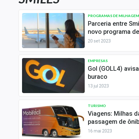
Carteiras Recomendadas
Central de Dividendos
PROGRAMAS DE MILHAGEM
Parceria entre Sm
Central de Fundos
novo programa de
Imobiliários
20 set 2023
Central dos IPOs
Renda Fixa
EMPRESAS
Finanças Pessoais
Gol (GOLL4) avisa
Mercados
buraco
Economia
13 jul 2023
Empresas
Brasil
TURISMO
Política
Viagens: Milhas d
passagem de ônib
Colunas
16 mai 2023
Especiais