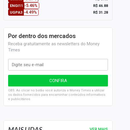
-5.46%
R$ 46.88
ENGI11
-4.49%
R$ 31.28
UGPA3
Por dentro dos mercados
Receba gratuitamente as newsletters do Money
Times
OBS: Ao clicar no botão você autoriza o Money Times a utilizar
os dados fornecidos para encaminhar conteúdos informativos
e publicitários.
SELIC em 14%: A repercussão da decisão sobre os JUROS
MAIS LIDAS
VER MAIS