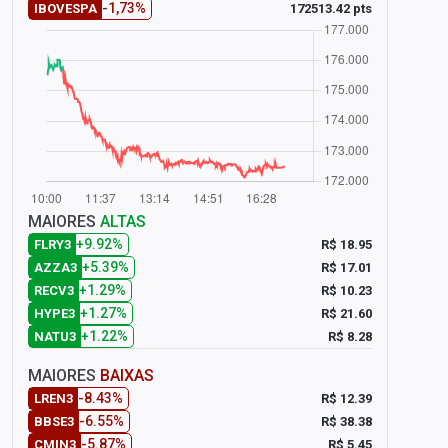
-1,73%
172513.42 pts
IBOVESPA
MAIORES
ALTAS
+9.92%
R$ 18.95
FLRY3
+5.39%
R$ 17.01
AZZA3
+1.29%
R$ 10.23
RECV3
+1.27%
R$ 21.60
HYPE3
+1.22%
R$ 8.28
NATU3
MAIORES
BAIXAS
-8.43%
R$ 12.39
LREN3
-6.55%
R$ 38.38
BBSE3
-5.87%
R$ 5.45
CMIN3