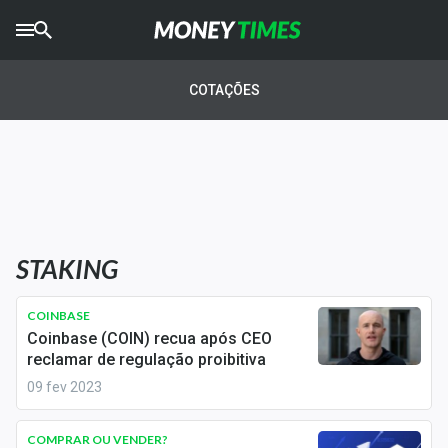
CRYPTO
TIMES
COTAÇÕES
AGRO
TIMES
Ibovespa
Giro do Mercado
STAKING
Newsletters
Money Trader
COINBASE
Coinbase (COIN) recua após CEO
Anuncie
reclamar de regulação proibitiva
09 fev 2023
Últimas Notícias
COMPRAR OU VENDER?