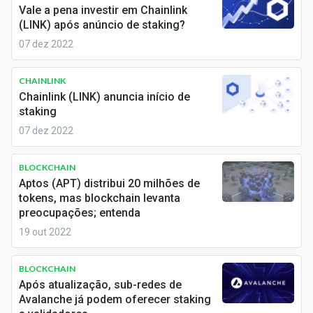
Newsletters
Vale a pena investir em Chainlink
(LINK) após anúncio de staking?
Cotações
07 dez 2022
Comprar ou vender?
CHAINLINK
Chainlink (LINK) anuncia início de
Carteiras Recomendadas
staking
07 dez 2022
Central de Dividendos
Central de Fundos Imobiliários
BLOCKCHAIN
Aptos (APT) distribui 20 milhões de
Central dos IPOs
tokens, mas blockchain levanta
preocupações; entenda
Renda Fixa
19 out 2022
Finanças Pessoais
BLOCKCHAIN
Após atualização, sub-redes de
Mercados
Avalanche já podem oferecer staking