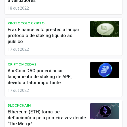
a validadores
Economia
18 out 2022
Empresas
PROTOCOLO CRIPTO
Brasil
Frax Finance está prestes a lançar
protocolo de staking líquido ao
Política
público
17 out 2022
Colunas
Especiais
CRIPTOMOEDAS
ApeCoin DAO poderá adiar
Internacional
lançamento de staking de APE,
devido a fator importante
Marketing
17 out 2022
Tecnologia
BLOCKCHAIN
Ethereum (ETH) torna-se
deflacionária pela primeira vez desde
Conteúdo de Marca
‘The Merge’