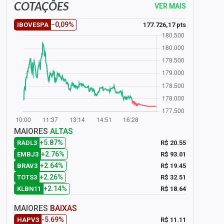
COTAÇÕES
VER MAIS
−0,09%
177.726,17 pts
IBOVESPA
MAIORES
ALTAS
+5.87%
R$ 20.55
RADL3
+2.76%
R$ 93.01
EMBJ3
+2.64%
R$ 19.45
BRAV3
+2.26%
R$ 32.51
TOTS3
+2.14%
R$ 18.64
KLBN11
MAIORES
BAIXAS
-5.69%
R$ 11.11
HAPV3