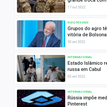
grande troca com
Especiais
17 out 2022
Internacional
Marketing
ELEIÇÕES 2022
Tecnologia
Grupos do agro tê
vitória de Bolso
Conteúdo de Marca
30 set 2022
Sobre
Expediente
INTERNACIONAL
Contato
Estado Islâmico r
russa em Cabul
05 set 2022
INTERNACIONAL
Rússia impõe medi
Pinterest