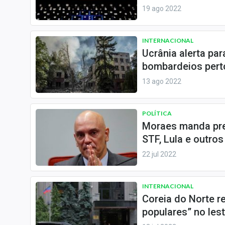
19 ago 2022
INTERNACIONAL
Ucrânia alerta pa
bombardeios pert
13 ago 2022
POLÍTICA
Moraes manda pre
STF, Lula e outros
22 jul 2022
INTERNACIONAL
Coreia do Norte r
populares” no les