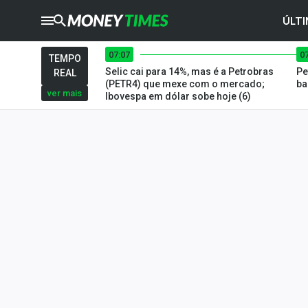
ÚLTI
07:07
0
CRYPTO
TIMES
TEMPO
Selic cai para 14%, mas é a Petrobras
Pe
REAL
AGRO
TIMES
(PETR4) que mexe com o mercado;
ba
ver mais
Ibovespa em dólar sobe hoje (6)
Ibovespa
Giro do Mercado
Newsletters
Money Trader
Anuncie
Últimas Notícias
Newsletters
Cotações
Comprar ou vender?