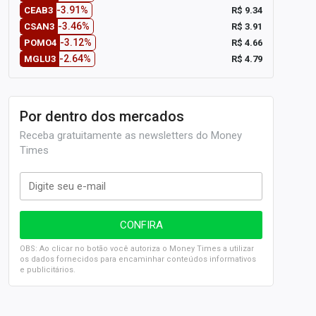
-3.91%
R$ 9.34
CEAB3
-3.46%
R$ 3.91
CSAN3
-3.12%
R$ 4.66
POMO4
-2.64%
R$ 4.79
MGLU3
Por dentro dos mercados
Receba gratuitamente as newsletters do Money
Times
OBS: Ao clicar no botão você autoriza o Money Times a utilizar
os dados fornecidos para encaminhar conteúdos informativos
e publicitários.
SELIC em 14%: A repercussão da decisão sobre os JUROS