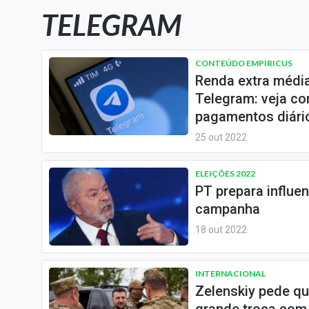
Carteiras Recomendadas
TELEGRAM
Central de Dividendos
Central de Fundos
CONTEÚDO EMPIRICUS
Imobiliários
Renda extra médi
Central dos IPOs
Telegram: veja c
pagamentos diári
Renda Fixa
25 out 2022
Finanças Pessoais
Mercados
ELEIÇÕES 2022
Economia
PT prepara influen
Empresas
campanha
Brasil
18 out 2022
Política
Money Trader
INTERNACIONAL
Zelenskiy pede qu
Colunas