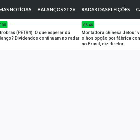
MAS NOTÍCIAS
BALANÇOS 2T26
RADAR DAS ELEIÇÕES
C
7:00
06:46
trobras (PETR4): O que esperar do
Montadora chinesa Jetour 
lanço? Dividendos continuam no radar
olhos opção por fábrica co
no Brasil, diz diretor