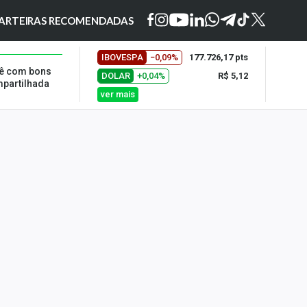
ARTEIRAS RECOMENDADAS
IBOVESPA
−0,09%
177.726,17 pts
vê com bons
DOLAR
+0,04%
R$ 5,12
mpartilhada
ver mais