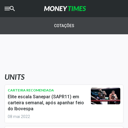
CRYPTO
TIMES
COTAÇÕES
AGRO
TIMES
Ibovespa
Giro do Mercado
UNITS
Newsletters
Money Trader
CARTEIRA RECOMENDADA
Elite escala Sanepar (SAPR11) em
Anuncie
carteira semanal, após apanhar feio
do Ibovespa
08 mai 2022
Últimas Notícias