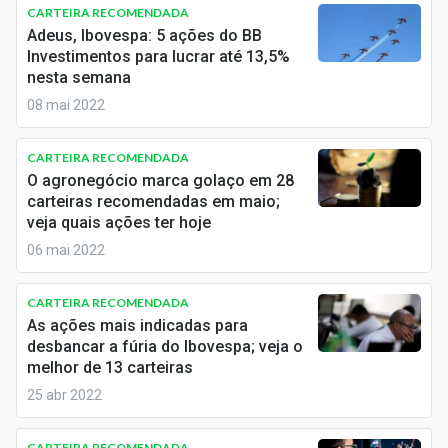
Newsletters
CARTEIRA RECOMENDADA
Adeus, Ibovespa: 5 ações do BB
Investimentos para lucrar até 13,5%
Cotações
nesta semana
Comprar ou vender?
08 mai 2022
Carteiras Recomendadas
CARTEIRA RECOMENDADA
O agronegócio marca golaço em 28
Central de Dividendos
carteiras recomendadas em maio;
veja quais ações ter hoje
Central de Fundos Imobiliários
06 mai 2022
Central dos IPOs
CARTEIRA RECOMENDADA
Renda Fixa
As ações mais indicadas para
desbancar a fúria do Ibovespa; veja o
Finanças Pessoais
melhor de 13 carteiras
25 abr 2022
Mercados
CARTEIRA RECOMENDADA