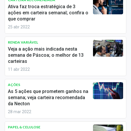
Economia
Ativa faz troca estratégica de 3
ações em carteira semanal; confira o
Empresas
que comprar
25 abr 2022
Brasil
Política
RENDA VARIÁVEL
Veja a ação mais indicada nesta
Colunas
semana de Páscoa; o melhor de 13
carteiras
Especiais
11 abr 2022
Internacional
AÇÕES
As 5 ações que prometem ganhos na
Marketing
semana; veja carteira recomendada
da Necton
Tecnologia
28 mar 2022
Conteúdo de Marca
PAPEL & CELULOSE