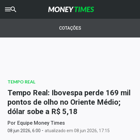
CRYPTO
TIMES
COTAÇÕES
AGRO
TIMES
Ibovespa
Giro do Mercado
TEMPO REAL
Newsletters
Tempo Real: Ibovespa perde 169 mil
Money Trader
pontos de olho no Oriente Médio;
dólar sobe a R$ 5,18
Anuncie
Por
Equipe Money Times
-
Últimas Notícias
08 jun 2026, 6:00
atualizado em 08 jun 2026, 17:15