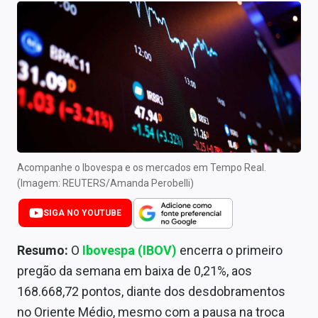
Newsletters
Cotações
Comprar ou vender?
Carteiras Recomendadas
Central de Dividendos
Central de Fundos Imobiliários
Acompanhe o Ibovespa e os mercados em Tempo Real.
(Imagem: REUTERS/Amanda Perobelli)
Central dos IPOs
SIGA NO YOUTUBE
Renda Fixa
Resumo:
O
Ibovespa (IBOV)
encerra o primeiro
Finanças Pessoais
pregão da semana em baixa de 0,21%, aos
168.668,72 pontos, diante dos desdobramentos
Mercados
no Oriente Médio, mesmo com a pausa na troca