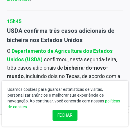
15h45
USDA confirma três casos adicionais de
bicheira nos Estados Unidos
O
Departamento de Agricultura dos Estados
Unidos (USDA)
confirmou, nesta segunda-feira,
três casos adicionais de
bicheira-do-novo-
mundo
, incluindo dois no Texas, de acordo com a
área de saúde animal da agência.
Usamos cookies para guardar estatísticas de visitas,
personalizar anúncios e melhorar sua experiência de
O Serviço de Inspeção Sanitária Animal e Vegetal
navegação. Ao continuar, você concorda com nossas
políticas
de cookies
.
disse que os dois casos do Texas afetaram um
FECHAR
bezerro
no condado de La Salle e uma cabra no
condado de Gillespie.