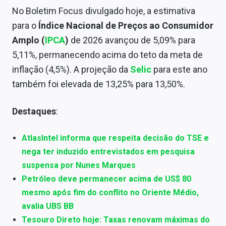
Conteúdo de Marca
No Boletim Focus divulgado hoje, a estimativa
para o
Índice Nacional de Preços ao Consumidor
Sobre
Amplo (
IPCA
)
de 2026 avançou de 5,09% para
Expediente
5,11%, permanecendo acima do teto da meta de
inflação (4,5%). A projeção da
Selic
para este ano
Contato
também foi elevada de 13,25% para 13,50%.
Destaques
:
AtlasIntel informa que respeita decisão do TSE e
nega ter induzido entrevistados em pesquisa
suspensa por Nunes Marques
Petróleo deve permanecer acima de US$ 80
mesmo após fim do conflito no Oriente Médio,
avalia UBS BB
Tesouro Direto hoje: Taxas renovam máximas do