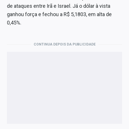
Economia
de ataques entre Irã e Israel. Já o dólar à vista
ganhou força e fechou a R$ 5,1803, em alta de
Empresas
0,45%.
Brasil
Política
CONTINUA DEPOIS DA PUBLICIDADE
Money Trader
Colunas
Especiais
Internacional
Marketing
Tecnologia