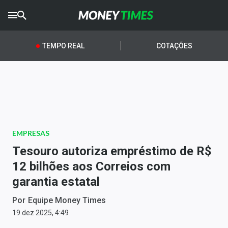
CRYPTO
TIMES
TEMPO REAL
COTAÇÕES
AGRO
TIMES
Ibovespa
Giro do Mercado
EMPRESAS
Newsletters
Tesouro autoriza empréstimo de R$
Money Trader
12 bilhões aos Correios com
garantia estatal
Anuncie
Por
Equipe Money Times
Últimas Notícias
19 dez 2025, 4:49