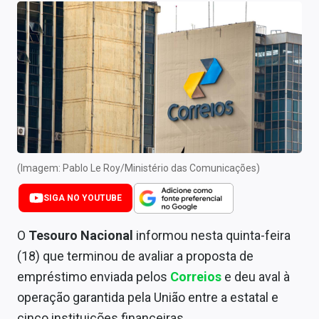
Newsletters
Cotações
Comprar ou vender?
Carteiras Recomendadas
Central de Dividendos
Central de Fundos Imobiliários
(Imagem: Pablo Le Roy/Ministério das Comunicações)
Central dos IPOs
SIGA NO YOUTUBE
Renda Fixa
O
Tesouro Nacional
informou nesta quinta-feira
(18) que terminou de avaliar a proposta de
Finanças Pessoais
empréstimo enviada pelos
Correios
e deu aval à
Mercados
operação garantida pela União entre a estatal e
cinco instituições financeiras.