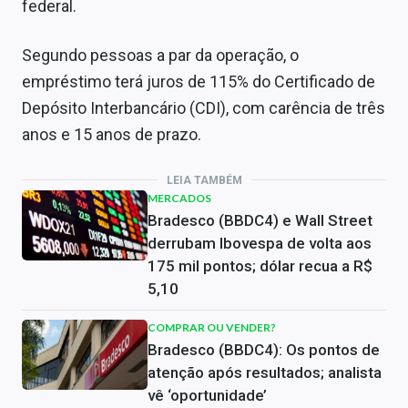
federal.
Segundo pessoas a par da operação, o
empréstimo terá juros de 115% do Certificado de
Depósito Interbancário (CDI), com carência de três
anos e 15 anos de prazo.
LEIA TAMBÉM
MERCADOS
Bradesco (BBDC4) e Wall Street
derrubam Ibovespa de volta aos
175 mil pontos; dólar recua a R$
5,10
COMPRAR OU VENDER?
Bradesco (BBDC4): Os pontos de
atenção após resultados; analista
vê ‘oportunidade’