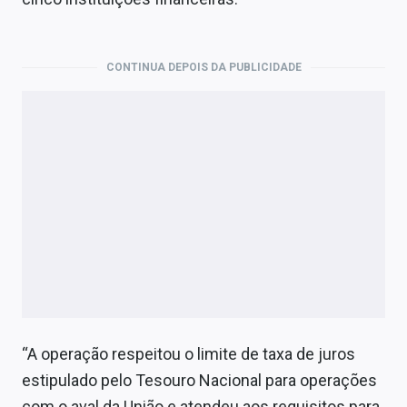
Economia
Empresas
CONTINUA DEPOIS DA PUBLICIDADE
Brasil
Política
Colunas
Especiais
Internacional
Marketing
Tecnologia
“A operação respeitou o limite de taxa de juros
estipulado pelo Tesouro Nacional para operações
Conteúdo de Marca
com o aval da União e atendeu aos requisitos para