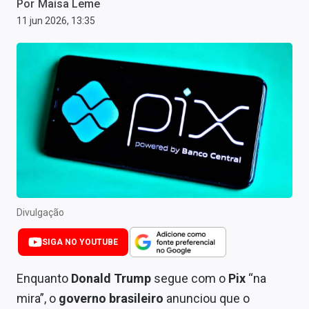
Por
Maisa Leme
Newsletters
11 jun 2026, 13:35
Cotações
Comprar ou vender?
Carteiras Recomendadas
Central de Dividendos
Central de Fundos Imobiliários
Central dos IPOs
Divulgação
Renda Fixa
SIGA NO YOUTUBE
Finanças Pessoais
Enquanto
Donald Trump
segue com o
Pix
“na
Mercados
mira”, o
governo brasileiro
anunciou que o