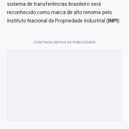
Economia
sistema de transferências brasileiro será
reconhecido como marca de alto renome pelo
Empresas
Instituto Nacional da Propriedade Industrial (
INPI
).
Brasil
Política
CONTINUA DEPOIS DA PUBLICIDADE
Money Trader
Colunas
Especiais
Internacional
Marketing
Tecnologia