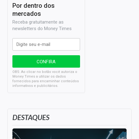
Por dentro dos
mercados
Receba gratuitamente as
newsletters do Money Times
OBS: Ao clicar no botão você autoriza o
Money Times a utilizar os dados
fornecidos para encaminhar conteúdos
informativos e publicitários.
DESTAQUES