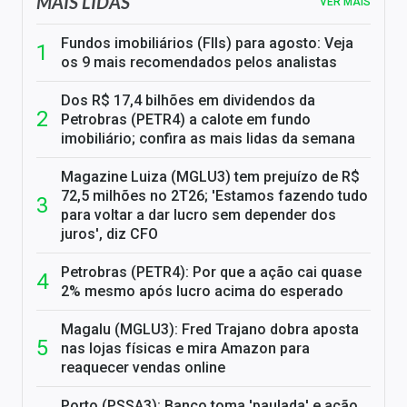
MAIS LIDAS
VER MAIS
Fundos imobiliários (FIIs) para agosto: Veja
os 9 mais recomendados pelos analistas
Dos R$ 17,4 bilhões em dividendos da
Petrobras (PETR4) a calote em fundo
imobiliário; confira as mais lidas da semana
Magazine Luiza (MGLU3) tem prejuízo de R$
72,5 milhões no 2T26; 'Estamos fazendo tudo
para voltar a dar lucro sem depender dos
juros', diz CFO
Petrobras (PETR4): Por que a ação cai quase
2% mesmo após lucro acima do esperado
Magalu (MGLU3): Fred Trajano dobra aposta
nas lojas físicas e mira Amazon para
reaquecer vendas online
Porto (PSSA3): Banco toma 'paulada' e ação