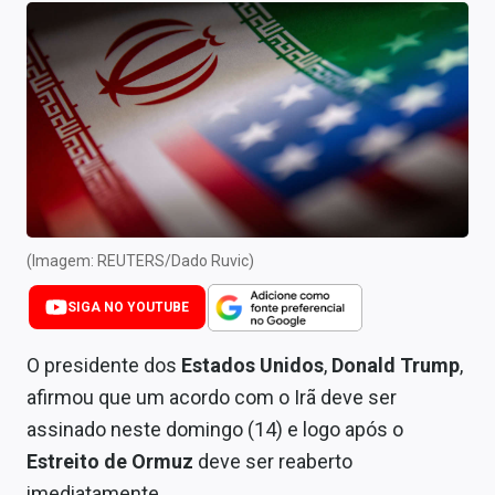
Newsletters
Cotações
Comprar ou vender?
Carteiras Recomendadas
Central de Dividendos
Central de Fundos Imobiliários
(Imagem: REUTERS/Dado Ruvic)
Central dos IPOs
SIGA NO YOUTUBE
Renda Fixa
O presidente dos
Estados Unidos
,
Donald Trump
,
afirmou que um acordo com o Irã deve ser
Finanças Pessoais
assinado neste domingo (14) e logo após o
Mercados
Estreito de Ormuz
deve ser reaberto
imediatamente.