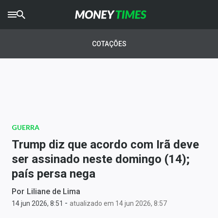
CRYPTO
TIMES
COTAÇÕES
AGRO
TIMES
Ibovespa
Giro do Mercado
GUERRA
Newsletters
Trump diz que acordo com Irã deve
Money Trader
ser assinado neste domingo (14);
país persa nega
Anuncie
Por
Liliane de Lima
-
Últimas Notícias
14 jun 2026, 8:51
atualizado em 14 jun 2026, 8:57