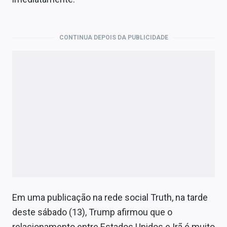
Economia
Empresas
CONTINUA DEPOIS DA PUBLICIDADE
Brasil
Política
Colunas
Especiais
Internacional
Marketing
Tecnologia
Em uma publicação na rede social Truth, na tarde
deste sábado (13), Trump afirmou que o
Conteúdo de Marca
relacionamento entre Estados Unidos e Irã é muito