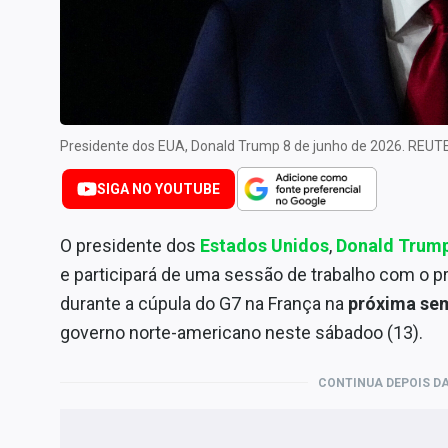
Internacional
Marketing
Tecnologia
Conteúdo de Marca
Presidente dos EUA, Donald Trump 8 de junho de 2026. RE
Sobre
Expediente
SIGA NO YOUTUBE
Contato
O presidente dos
Estados Unidos
,
Donald Trum
e participará de uma sessão de trabalho com o p
durante a cúpula do G7 na França na
próxima se
governo norte-americano neste sábadoo (13).
CONTINUA DEPOIS DA