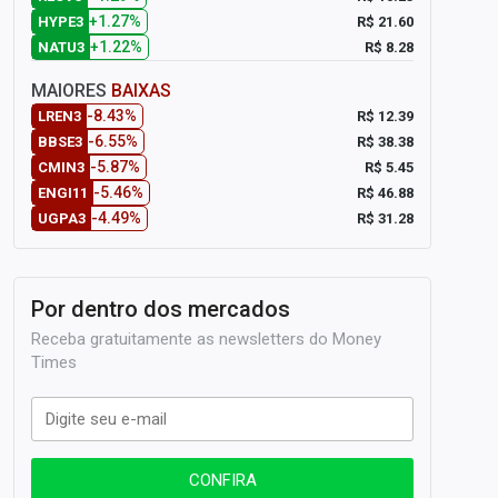
+1.27%
R$ 21.60
HYPE3
+1.22%
R$ 8.28
NATU3
MAIORES
BAIXAS
-8.43%
R$ 12.39
LREN3
-6.55%
R$ 38.38
BBSE3
-5.87%
R$ 5.45
CMIN3
-5.46%
R$ 46.88
ENGI11
-4.49%
R$ 31.28
UGPA3
Por dentro dos mercados
Receba gratuitamente as newsletters do Money
Times