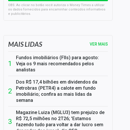
OBS: Ao clicar no botão você autoriza o Money Times a utilizar
os dados fornecidos para encaminhar conteúdos informativos
e publicitários.
SELIC em 14%: A repercussão da decisão sobre os JUROS
MAIS LIDAS
VER MAIS
Fundos imobiliários (FIIs) para agosto:
Veja os 9 mais recomendados pelos
analistas
Dos R$ 17,4 bilhões em dividendos da
Petrobras (PETR4) a calote em fundo
imobiliário; confira as mais lidas da
semana
Magazine Luiza (MGLU3) tem prejuízo de
R$ 72,5 milhões no 2T26; 'Estamos
fazendo tudo para voltar a dar lucro sem