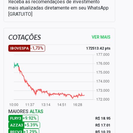
Receba as recomendações de investimento
mais atualizadas diretamente em seu WhatsApp
[GRATUITO]
COTAÇÕES
VER MAIS
-1,73%
172513.42 pts
IBOVESPA
MAIORES
ALTAS
+9.92%
R$ 18.95
FLRY3
+5.39%
R$ 17.01
AZZA3
+1.29%
R$ 10.23
RECV3