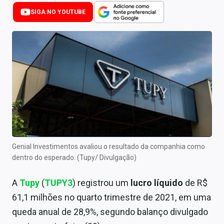
Newsletters
SIGA NO YOUTUBE
Cotações
Comprar ou vender?
Carteiras Recomendadas
Central de Dividendos
Central de Fundos Imobiliários
Central dos IPOs
Genial Investimentos avaliou o resultado da companhia como
dentro do esperado. (Tupy/ Divulgação)
Renda Fixa
A
Tupy
(
TUPY3
) registrou um
lucro líquido
de R$
Finanças Pessoais
61,1 milhões no quarto trimestre de 2021, em uma
Mercados
queda anual de 28,9%, segundo balanço divulgado