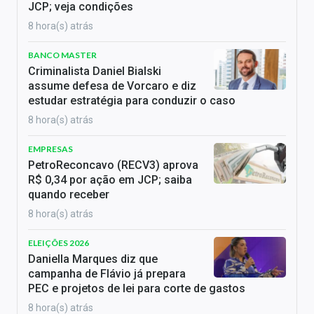
JCP; veja condições
8 hora(s) atrás
BANCO MASTER
Criminalista Daniel Bialski
assume defesa de Vorcaro e diz
estudar estratégia para conduzir o caso
8 hora(s) atrás
EMPRESAS
PetroReconcavo (RECV3) aprova
R$ 0,34 por ação em JCP; saiba
quando receber
8 hora(s) atrás
ELEIÇÕES 2026
Daniella Marques diz que
campanha de Flávio já prepara
PEC e projetos de lei para corte de gastos
8 hora(s) atrás