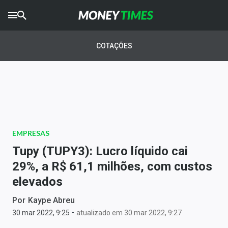
CRYPTO
TIMES
COTAÇÕES
AGRO
TIMES
Ibovespa
Giro do Mercado
EMPRESAS
Newsletters
Tupy (TUPY3): Lucro líquido cai
Money Trader
29%, a R$ 61,1 milhões, com custos
elevados
Anuncie
Por
Kaype Abreu
-
Últimas Notícias
30 mar 2022, 9:25
atualizado em 30 mar 2022, 9:27