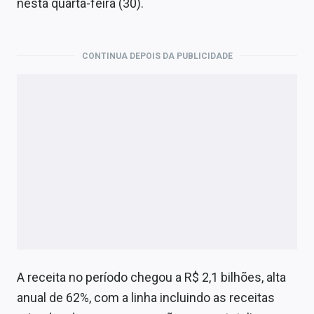
nesta quarta-feira (30).
Economia
Empresas
CONTINUA DEPOIS DA PUBLICIDADE
Brasil
Política
Colunas
Especiais
Internacional
Marketing
Tecnologia
A receita no período chegou a R$ 2,1 bilhões, alta
Conteúdo de Marca
anual de 62%, com a linha incluindo as receitas