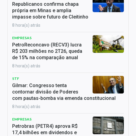
Republicanos confirma chapa
própria em Minas e amplia
impasse sobre futuro de Cleitinho
8 hora(s) atrás
EMPRESAS
PetroReconcavo (RECV3) lucra
R$ 203 milhões no 2T26, queda
de 15% na comparação anual
8 hora(s) atrás
STF
Gilmar: Congresso tenta
contornar divisão de Poderes
com pautas-bomba via emenda constitucional
8 hora(s) atrás
EMPRESAS
Petrobras (PETR4) aprova R$
17,4 bilhões em dividendos e