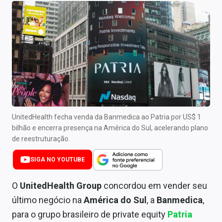
Newsletters
Cotações
Comprar ou vender?
Carteiras Recomendadas
Central de Dividendos
Central de Fundos Imobiliários
UnitedHealth fecha venda da Banmedica ao Patria por US$ 1
bilhão e encerra presença na América do Sul, acelerando plano
Central dos IPOs
de reestruturação.
Renda Fixa
SIGA NO YOUTUBE
Finanças Pessoais
O
UnitedHealth Group
concordou em vender seu
último negócio na
América do Sul
, a
Banmedica
,
Mercados
para o grupo brasileiro de private equity
Patria