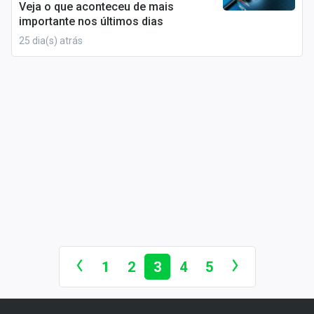
Veja o que aconteceu de mais
Sobre
importante nos últimos dias
Expediente
25 dia(s) atrás
Contato
1
2
3
4
5