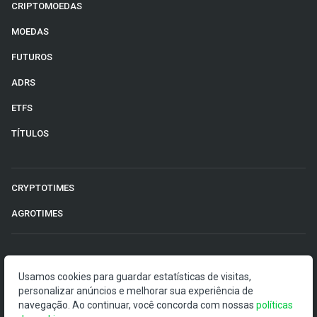
CRIPTOMOEDAS
MOEDAS
FUTUROS
ADRS
ETFS
TÍTULOS
CRYPTOTIMES
AGROTIMES
©2026 Money Times.
Usamos cookies para guardar estatísticas de visitas,
personalizar anúncios e melhorar sua experiência de
O Money Times publica matérias de cunho jornalístico, que
navegação. Ao continuar, você concorda com nossas
visam a democratização da informação. Nossas
políticas