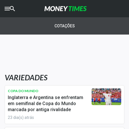
CRYPTO
TIMES
COTAÇÕES
AGRO
TIMES
Ibovespa
Giro do Mercado
VARIEDADES
Newsletters
Money Trader
COPA DO MUNDO
Inglaterra e Argentina se enfrentam
Anuncie
em semifinal de Copa do Mundo
marcada por antiga rivalidade
23 dia(s) atrás
Últimas Notícias