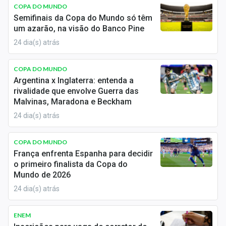
Newsletters
COPA DO MUNDO
Semifinais da Copa do Mundo só têm
um azarão, na visão do Banco Pine
Cotações
24 dia(s) atrás
Comprar ou vender?
COPA DO MUNDO
Carteiras Recomendadas
Argentina x Inglaterra: entenda a
rivalidade que envolve Guerra das
Central de Dividendos
Malvinas, Maradona e Beckham
24 dia(s) atrás
Central de Fundos Imobiliários
Central dos IPOs
COPA DO MUNDO
França enfrenta Espanha para decidir
Renda Fixa
o primeiro finalista da Copa do
Mundo de 2026
Finanças Pessoais
24 dia(s) atrás
Mercados
ENEM