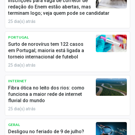
Inscrições para vaga de corretor de
Economia
redação do Enem estão abertas, mas
terminam logo; veja quem pode se candidatar
Empresas
25 dia(s) atrás
Brasil
PORTUGAL
Política
Surto de norovírus tem 122 casos
em Portugal; maioria está ligada a
Colunas
torneio internacional de futebol
25 dia(s) atrás
Especiais
Internacional
INTERNET
Fibra ótica no leito dos rios: como
funciona a maior rede de internet
Marketing
fluvial do mundo
Tecnologia
25 dia(s) atrás
GERAL
Conteúdo de Marca
Desligou no feriado de 9 de julho?