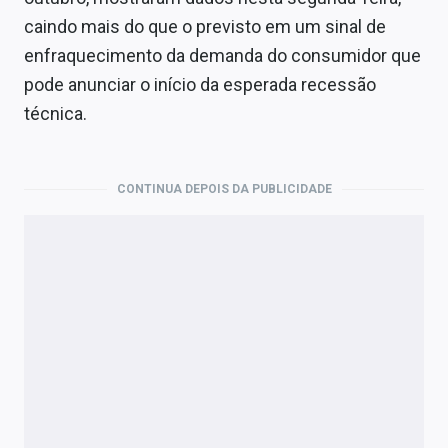
Economia
caindo mais do que o previsto em um sinal de
Empresas
enfraquecimento da demanda do consumidor que
pode anunciar o início da esperada recessão
Brasil
técnica.
Política
Colunas
CONTINUA DEPOIS DA PUBLICIDADE
Especiais
Internacional
Marketing
Tecnologia
Conteúdo de Marca