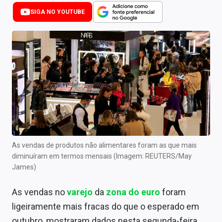
Newsletters
SIGA NO YOUTUBE
Cotações
Comprar ou vender?
Carteiras Recomendadas
Central de Dividendos
Central de Fundos Imobiliários
Central dos IPOs
As vendas de produtos não alimentares foram as que mais
diminuíram em termos mensais (Imagem: REUTERS/May
Renda Fixa
James)
Finanças Pessoais
As vendas no
varejo
da
zona do euro
foram
Mercados
ligeiramente mais fracas do que o esperado em
outubro, mostraram dados nesta segunda-feira,