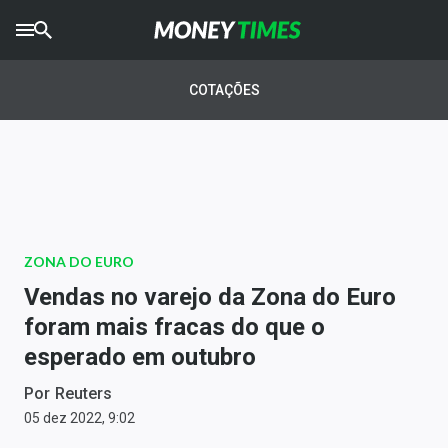
CRYPTO
TIMES
COTAÇÕES
AGRO
TIMES
Ibovespa
Giro do Mercado
ZONA DO EURO
Newsletters
Vendas no varejo da Zona do Euro
Money Trader
foram mais fracas do que o
esperado em outubro
Anuncie
Por
Reuters
Últimas Notícias
05 dez 2022, 9:02