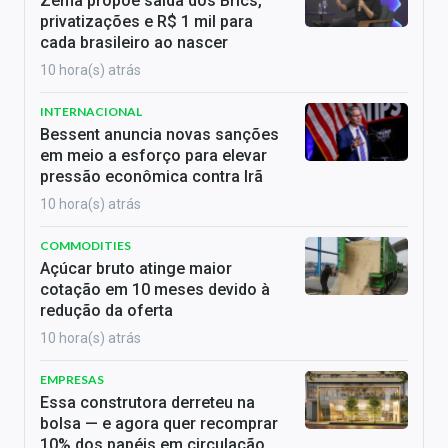
Zema propõe saída dos Brics,
privatizações e R$ 1 mil para
cada brasileiro ao nascer
10 hora(s) atrás
INTERNACIONAL
Bessent anuncia novas sanções
em meio a esforço para elevar
pressão econômica contra Irã
10 hora(s) atrás
COMMODITIES
Açúcar bruto atinge maior
cotação em 10 meses devido à
redução da oferta
10 hora(s) atrás
EMPRESAS
Essa construtora derreteu na
bolsa — e agora quer recomprar
10% dos papéis em circulação