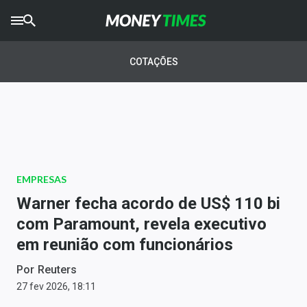
CRYPTO
TIMES
COTAÇÕES
AGRO
TIMES
Ibovespa
Giro do Mercado
EMPRESAS
Newsletters
Warner fecha acordo de US$ 110 bi
Money Trader
com Paramount, revela executivo
em reunião com funcionários
Anuncie
Por
Reuters
Últimas Notícias
27 fev 2026, 18:11