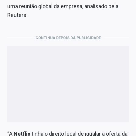
Economia
uma reunião global da empresa, analisado pela
Reuters.
Empresas
Brasil
CONTINUA DEPOIS DA PUBLICIDADE
Política
Colunas
Especiais
Internacional
Marketing
Tecnologia
Conteúdo de Marca
“A
Netflix
tinha o direito legal de igualar a oferta da