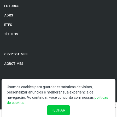
FUTUROS
ADRS
ETFS
TÍTULOS
CRYPTOTIMES
AGROTIMES
©2026 Money Times.
Usamos cookies para guardar estatísticas de visitas,
personalizar anúncios e melhorar sua experiência de
O Money Times publica matérias de cunho jornalístico, que
navegação. Ao continuar, você concorda com nossas
políticas
visam a democratização da informação. Nossas
de cookies
.
publicações devem ser compreendidas como boletins
anunciadores e divulgadores, e não como uma
FECHAR
recomendação de investimento.