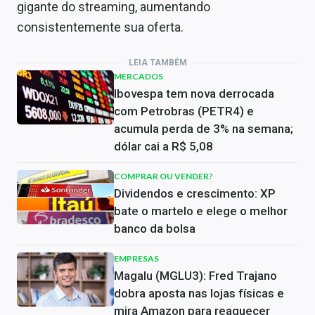
gigante do streaming, aumentando
consistentemente sua oferta.
LEIA TAMBÉM
MERCADOS
Ibovespa tem nova derrocada
com Petrobras (PETR4) e
acumula perda de 3% na semana;
dólar cai a R$ 5,08
COMPRAR OU VENDER?
Dividendos e crescimento: XP
bate o martelo e elege o melhor
banco da bolsa
EMPRESAS
Magalu (MGLU3): Fred Trajano
dobra aposta nas lojas físicas e
mira Amazon para reaquecer