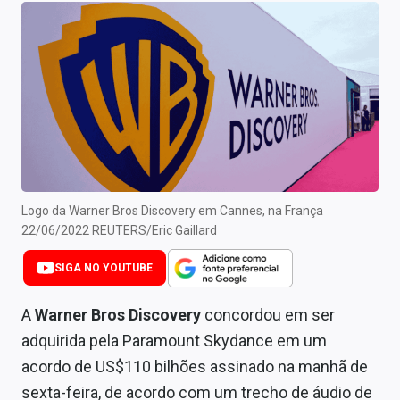
Newsletters
Cotações
Comprar ou vender?
Carteiras Recomendadas
Central de Dividendos
Central de Fundos Imobiliários
Logo da Warner Bros Discovery em Cannes, na França
22/06/2022 REUTERS/Eric Gaillard
Central dos IPOs
SIGA NO YOUTUBE
Renda Fixa
A
Warner Bros Discovery
concordou em ser
Finanças Pessoais
adquirida pela Paramount Skydance em um
acordo de US$110 bilhões assinado na manhã de
Mercados
sexta-feira, de acordo com um trecho de áudio de