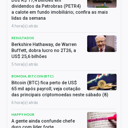
Dos R$ 17,4 bilhões em
dividendos da Petrobras (PETR4)
a calote em fundo imobiliário; confira as mais
lidas da semana
4 hora(s) atrás
RESULTADOS
Berkshire Hathaway, de Warren
Buffett, dobra lucro no 2T26, a
US$ 25,6 bilhões
5 hora(s) atrás
BOM DIA, BITCOIN (BTC)
Bitcoin (BTC) fica perto de US$
65 mil após payroll; veja cotação
das principais criptomoedas neste sábado (8)
6 hora(s) atrás
HAPPY HOUR
A gente ainda confunde chefe
duro com líder forte