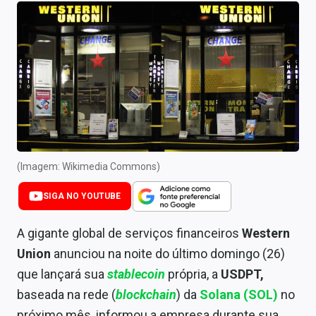
Newsletters
Cotações
Comprar ou vender?
Carteiras Recomendadas
Central de Dividendos
Central de Fundos Imobiliários
(Imagem: Wikimedia Commons)
Central dos IPOs
SIGA NO YOUTUBE
Renda Fixa
A gigante global de serviços financeiros
Western
Union
anunciou na noite do último domingo (26)
Finanças Pessoais
que lançará sua
stablecoin
própria, a
USDPT,
Mercados
baseada na rede (
blockchain
) da
Solana (SOL)
no
próximo mês, informou a empresa durante sua