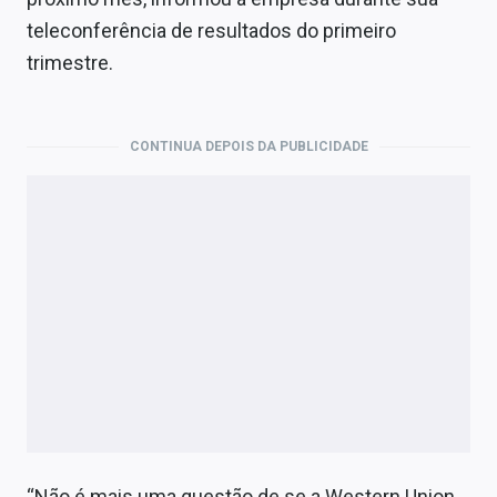
Economia
teleconferência de resultados do primeiro
Empresas
trimestre.
Brasil
CONTINUA DEPOIS DA PUBLICIDADE
Política
Colunas
Especiais
Internacional
Marketing
Tecnologia
Conteúdo de Marca
“Não é mais uma questão de se a Western Union