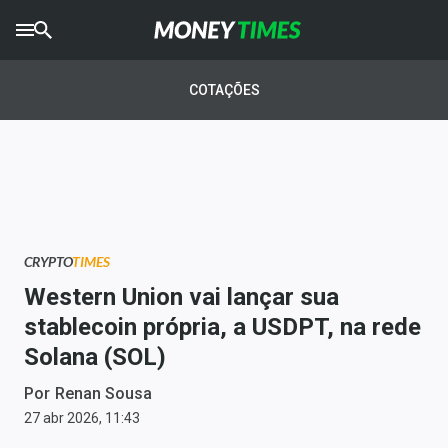
CRYPTO
TIMES
COTAÇÕES
AGRO
TIMES
Ibovespa
Giro do Mercado
CRYPTO
TIMES
Newsletters
Western Union vai lançar sua
Money Trader
stablecoin própria, a USDPT, na rede
Solana (SOL)
Anuncie
Por
Renan Sousa
Últimas Notícias
27 abr 2026, 11:43