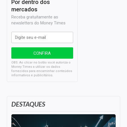
Por dentro dos
mercados
Receba gratuitamente as
newsletters do Money Times
OBS: Ao clicar no botão você autoriza o
Money Times a utilizar os dados
fornecidos para encaminhar conteúdos
informativos e publicitários.
DESTAQUES