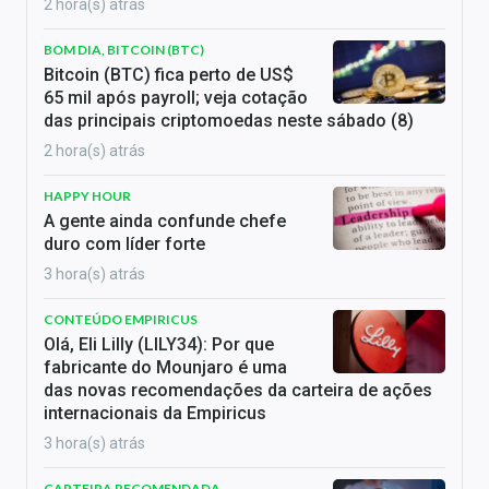
2 hora(s) atrás
BOM DIA, BITCOIN (BTC)
Bitcoin (BTC) fica perto de US$
65 mil após payroll; veja cotação
das principais criptomoedas neste sábado (8)
2 hora(s) atrás
HAPPY HOUR
A gente ainda confunde chefe
duro com líder forte
3 hora(s) atrás
CONTEÚDO EMPIRICUS
Olá, Eli Lilly (LILY34): Por que
fabricante do Mounjaro é uma
das novas recomendações da carteira de ações
internacionais da Empiricus
3 hora(s) atrás
CARTEIRA RECOMENDADA