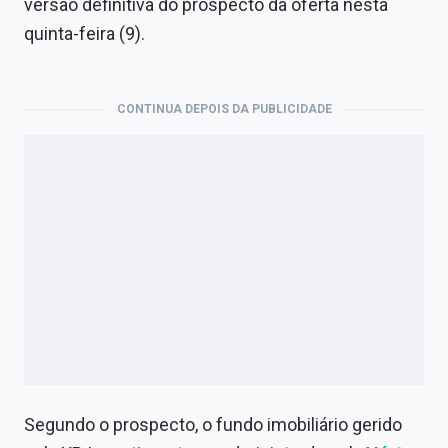
versão definitiva do prospecto da oferta nesta
Economia
quinta-feira (9).
Empresas
Brasil
CONTINUA DEPOIS DA PUBLICIDADE
Política
Colunas
Especiais
Internacional
Marketing
Tecnologia
Conteúdo de Marca
Segundo o prospecto, o fundo imobiliário gerido