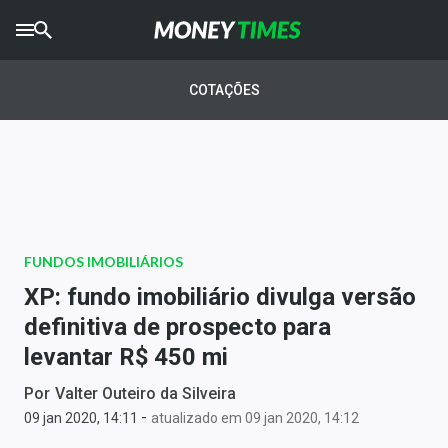
CRYPTO
TIMES
COTAÇÕES
AGRO
TIMES
Ibovespa
Giro do Mercado
FUNDOS IMOBILIÁRIOS
Newsletters
XP: fundo imobiliário divulga versão
Money Trader
definitiva de prospecto para
levantar R$ 450 mi
Anuncie
Por
Valter Outeiro da Silveira
-
Últimas Notícias
09 jan 2020, 14:11
atualizado em 09 jan 2020, 14:12