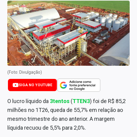
Newsletters
Cotações
Comprar ou vender?
Carteiras Recomendadas
Central de Dividendos
Central de Fundos Imobiliários
(Foto: Divulgação)
Central dos IPOs
SIGA NO YOUTUBE
Renda Fixa
O lucro líquido da
3tentos
(
TTEN3
) foi de R$ 85,2
milhões no 1T26, queda de 55,7% em relação ao
Finanças Pessoais
mesmo trimestre do ano anterior. A margem
Mercados
líquida recuou de 5,5% para 2,0%.