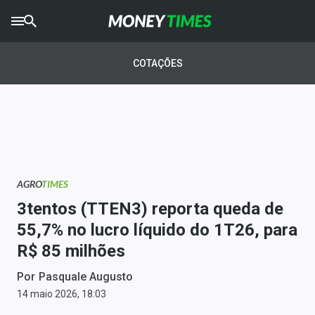
CRYPTO
TIMES
COTAÇÕES
AGRO
TIMES
Ibovespa
Giro do Mercado
AGRO
TIMES
Newsletters
3tentos (TTEN3) reporta queda de
Money Trader
55,7% no lucro líquido do 1T26, para
R$ 85 milhões
Anuncie
Por
Pasquale Augusto
Últimas Notícias
14 maio 2026, 18:03