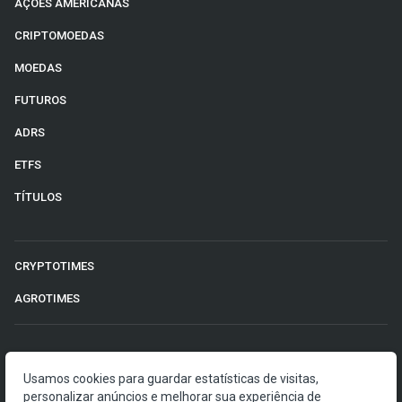
AÇÕES AMERICANAS
CRIPTOMOEDAS
MOEDAS
FUTUROS
ADRS
ETFS
TÍTULOS
CRYPTOTIMES
AGROTIMES
©2026 Money Times.
Usamos cookies para guardar estatísticas de visitas,
personalizar anúncios e melhorar sua experiência de
O Money Times publica matérias de cunho jornalístico, que