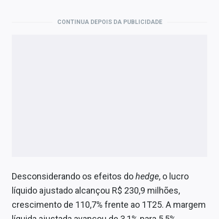
Economia
CONTINUA DEPOIS DA PUBLICIDADE
Empresas
Brasil
Política
Colunas
Especiais
Internacional
Marketing
Tecnologia
Desconsiderando os efeitos do
hedge
, o lucro
líquido ajustado alcançou R$ 230,9 milhões,
crescimento de 110,7% frente ao 1T25. A margem
Conteúdo de Marca
líquida ajustada avançou de 3,1% para 5,5%.