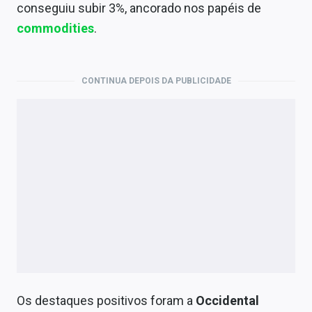
Economia
conseguiu subir 3%, ancorado nos papéis de
commodities
.
Empresas
Brasil
CONTINUA DEPOIS DA PUBLICIDADE
Política
Colunas
Especiais
Internacional
Marketing
Tecnologia
Conteúdo de Marca
Os destaques positivos foram a
Occidental