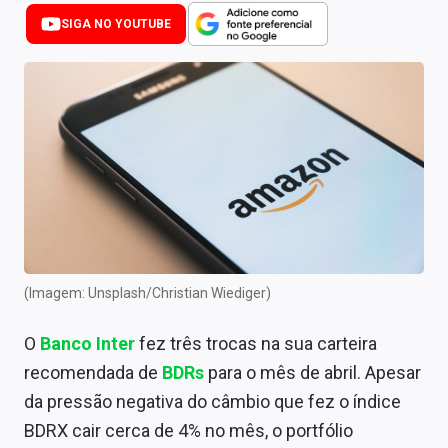
Newsletters
SIGA NO YOUTUBE
Cotações
Comprar ou vender?
Carteiras Recomendadas
Central de Dividendos
Central de Fundos Imobiliários
Central dos IPOs
(Imagem: Unsplash/Christian Wiediger)
Renda Fixa
O
Banco Inter
fez três trocas na sua carteira
Finanças Pessoais
recomendada de
BDRs
para o mês de abril. Apesar
da pressão negativa do câmbio que fez o índice
Mercados
BDRX cair cerca de 4% no mês, o portfólio