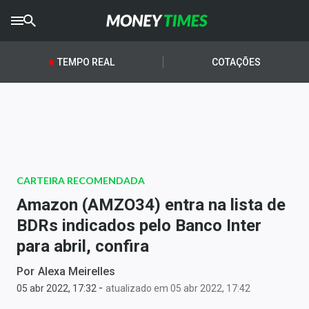
CRYPTO
TIMES
TEMPO REAL
COTAÇÕES
AGRO
TIMES
Ibovespa
Giro do Mercado
CARTEIRA RECOMENDADA
Newsletters
Amazon (AMZO34) entra na lista de
Money Trader
BDRs indicados pelo Banco Inter
para abril, confira
Anuncie
Por
Alexa Meirelles
-
Últimas Notícias
05 abr 2022, 17:32
atualizado em 05 abr 2022, 17:42