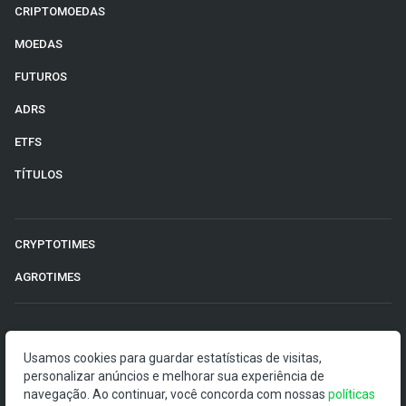
CRIPTOMOEDAS
MOEDAS
FUTUROS
ADRS
ETFS
TÍTULOS
CRYPTOTIMES
AGROTIMES
©2026 Money Times.
Usamos cookies para guardar estatísticas de visitas,
personalizar anúncios e melhorar sua experiência de
O Money Times publica matérias de cunho jornalístico, que
navegação. Ao continuar, você concorda com nossas
políticas
visam a democratização da informação. Nossas