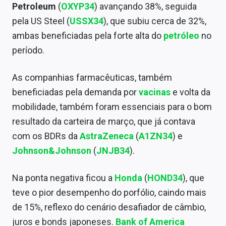
Petroleum
(
OXYP34
) avançando 38%, seguida
Sobre
pela US Steel (
USSX34
), que subiu cerca de 32%,
Expediente
ambas beneficiadas pela forte alta do
petróleo
no
período.
Contato
As companhias farmacêuticas, também
beneficiadas pela demanda por
vacinas
e volta da
mobilidade, também foram essenciais para o bom
resultado da carteira de março, que já contava
com os BDRs da
AstraZeneca
(
A1ZN34
) e
Johnson&Johnson
(
JNJB34
).
Na ponta negativa ficou a
Honda
(
HOND34
), que
teve o pior desempenho do porfólio, caindo mais
de 15%, reflexo do cenário desafiador de câmbio,
juros e bonds japoneses.
Bank of America