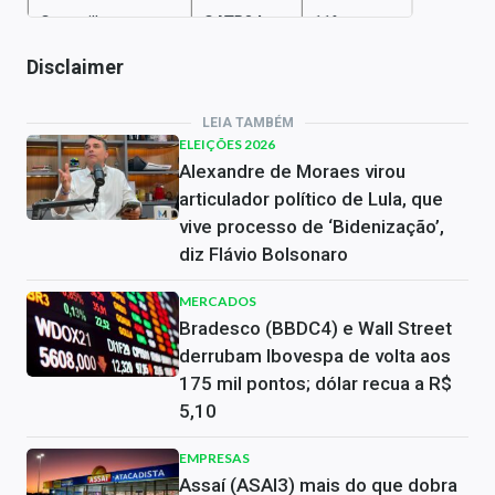
Caterpillar
CATP34
11%
Disclaimer
Johnson&Johnson
JNJB34
9%
Microsoft
MSFT34
10,50%
LEIA TAMBÉM
ELEIÇÕES 2026
Occidental
Alexandre de Moraes virou
OXYP34
10%
Petroleum
articulador político de Lula, que
vive processo de ‘Bidenização’,
United States Steel
USSX34
10,50%
diz Flávio Bolsonaro
Walmart
WALM34
10%
MERCADOS
Bradesco (BBDC4) e Wall Street
derrubam Ibovespa de volta aos
175 mil pontos; dólar recua a R$
5,10
EMPRESAS
Assaí (ASAI3) mais do que dobra