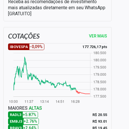
Receba as recomendações de investimento
mais atualizadas diretamente em seu WhatsApp
[GRATUITO]
COTAÇÕES
VER MAIS
−0,09%
177.726,17 pts
IBOVESPA
MAIORES
ALTAS
+5.87%
R$ 20.55
RADL3
+2.76%
R$ 93.01
EMBJ3
+2.64%
R$ 19.45
BRAV3