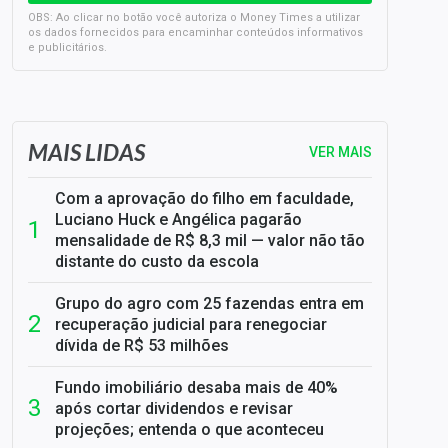
OBS: Ao clicar no botão você autoriza o Money Times a utilizar
os dados fornecidos para encaminhar conteúdos informativos
e publicitários.
SELIC em 14%: A repercussão da decisão sobre os JUROS
MAIS LIDAS
VER MAIS
Com a aprovação do filho em faculdade,
Luciano Huck e Angélica pagarão
mensalidade de R$ 8,3 mil — valor não tão
distante do custo da escola
Grupo do agro com 25 fazendas entra em
recuperação judicial para renegociar
dívida de R$ 53 milhões
Fundo imobiliário desaba mais de 40%
após cortar dividendos e revisar
projeções; entenda o que aconteceu