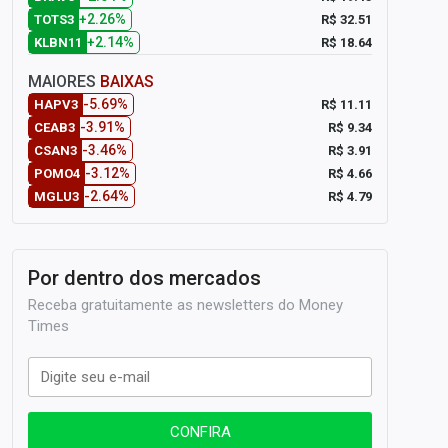
+2.26%
R$ 32.51
TOTS3
+2.14%
R$ 18.64
KLBN11
MAIORES
BAIXAS
-5.69%
R$ 11.11
HAPV3
-3.91%
R$ 9.34
CEAB3
-3.46%
R$ 3.91
CSAN3
-3.12%
R$ 4.66
POMO4
-2.64%
R$ 4.79
MGLU3
Por dentro dos mercados
Receba gratuitamente as newsletters do Money
Times