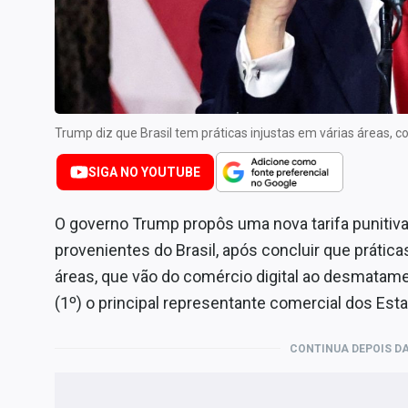
Especiais
Internacional
Marketing
Tecnologia
Trump diz que Brasil tem práticas injustas em várias áreas,
Conteúdo de Marca
Sobre
SIGA NO YOUTUBE
Expediente
O governo Trump propôs uma nova tarifa punitiv
Contato
provenientes do Brasil, após concluir que prátic
áreas, que vão do comércio digital ao desmatame
(1º) o principal representante comercial dos Est
CONTINUA DEPOIS DA