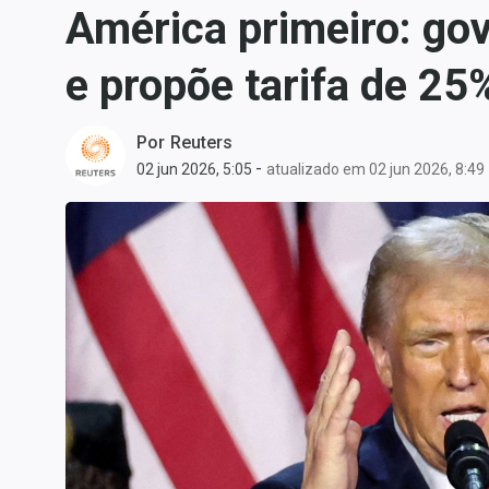
América primeiro: go
Carteiras Recomendadas
Central de Dividendos
e propõe tarifa de 25%
Central de Fundos
Imobiliários
Por
Reuters
Central dos IPOs
-
02 jun 2026, 5:05
atualizado em 02 jun 2026, 8:49
Renda Fixa
Finanças Pessoais
Mercados
Economia
Empresas
Brasil
Política
Money Trader
Colunas