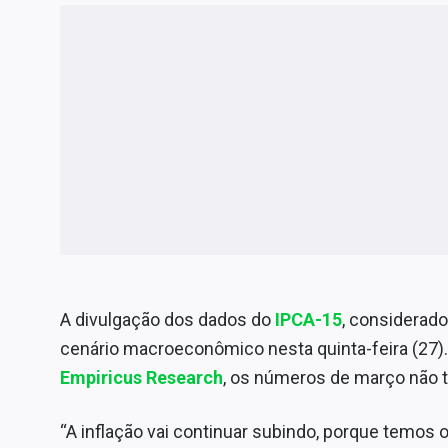
Internacional
Marketing
Tecnologia
Conteúdo de Marca
Sobre
Expediente
Contato
A divulgação dos dados do
IPCA-15
, considerado
cenário macroeconômico nesta quinta-feira (27)
Empiricus Research
, os números de março não 
“A inflação vai continuar subindo, porque temos 