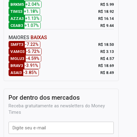
+2.04%
R$ 5.99
BRKM5
+1.18%
R$ 18.92
TIMS3
+1.13%
R$ 16.14
AZZA3
+1.07%
R$ 9.44
CEAB3
MAIORES
BAIXAS
-7.22%
R$ 18.50
SMFT3
-5.72%
R$ 3.13
VAMO3
-4.59%
R$ 4.57
MGLU3
-3.91%
R$ 18.69
BRAV3
-3.85%
R$ 8.49
ASAI3
Por dentro dos mercados
Receba gratuitamente as newsletters do Money
Times