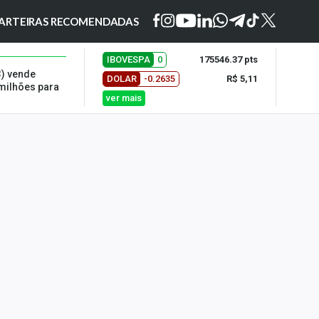
ARTEIRAS RECOMENDADAS
IBOVESPA
0
175546.37 pts
3) vende
DOLAR
-0.2635
R$ 5,11
 milhões para
ver mais