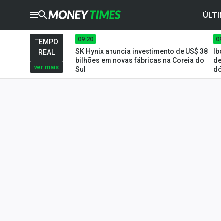
ÚLTI
09:20
0
CRYPTO
TIMES
TEMPO
SK Hynix anuncia investimento de US$ 38
Ib
REAL
AGRO
TIMES
bilhões em novas fábricas na Coreia do
de
ver mais
Sul
dó
Ibovespa
Giro do Mercado
Newsletters
Money Trader
Anuncie
Últimas Notícias
Newsletters
Cotações
Comprar ou vender?