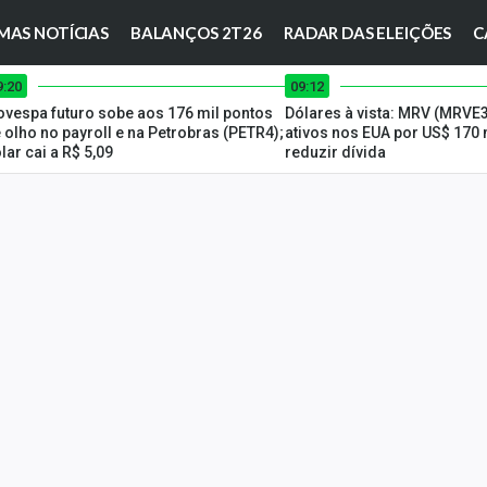
MAS NOTÍCIAS
BALANÇOS 2T26
RADAR DAS ELEIÇÕES
C
9:20
09:12
ovespa futuro sobe aos 176 mil pontos
Dólares à vista: MRV (MRVE
 olho no payroll e na Petrobras (PETR4);
ativos nos EUA por US$ 170
lar cai a R$ 5,09
reduzir dívida