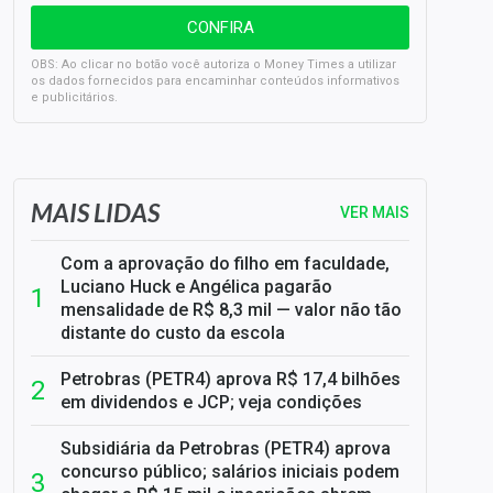
OBS: Ao clicar no botão você autoriza o Money Times a utilizar
os dados fornecidos para encaminhar conteúdos informativos
e publicitários.
SELIC em 14%: A repercussão da decisão sobre os JUROS
MAIS LIDAS
VER MAIS
Com a aprovação do filho em faculdade,
Luciano Huck e Angélica pagarão
mensalidade de R$ 8,3 mil — valor não tão
distante do custo da escola
Petrobras (PETR4) aprova R$ 17,4 bilhões
em dividendos e JCP; veja condições
Subsidiária da Petrobras (PETR4) aprova
concurso público; salários iniciais podem