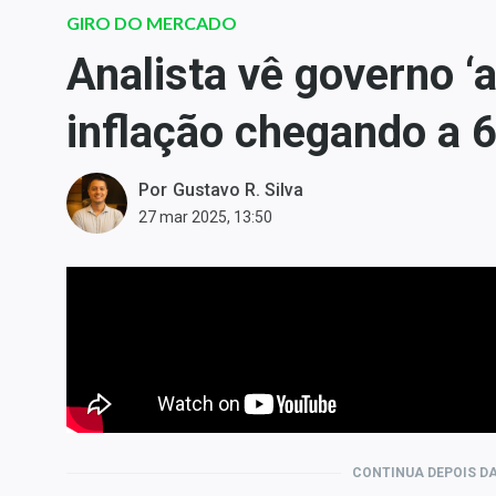
Carteiras Recomendadas
GIRO DO MERCADO
Central de Dividendos
Analista vê governo ‘
Central de Fundos
inflação chegando a 
Imobiliários
Central dos IPOs
Renda Fixa
Por
Gustavo R. Silva
27 mar 2025, 13:50
Finanças Pessoais
Mercados
Economia
Empresas
Brasil
Política
Colunas
Especiais
CONTINUA DEPOIS DA