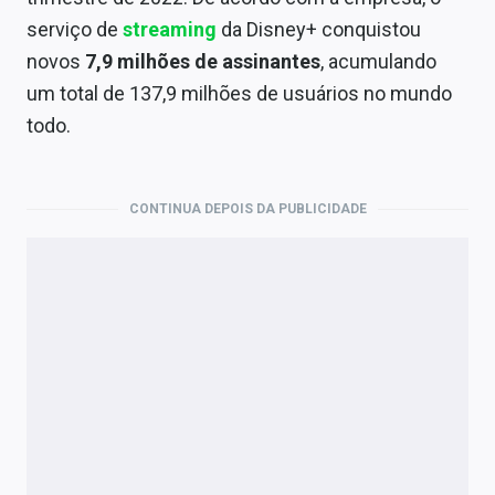
Economia
serviço de
streaming
da Disney+ conquistou
Empresas
novos
7,9 milhões de assinantes
, acumulando
um total de 137,9 milhões de usuários no mundo
Brasil
todo.
Política
Colunas
CONTINUA DEPOIS DA PUBLICIDADE
Especiais
Internacional
Marketing
Tecnologia
Conteúdo de Marca