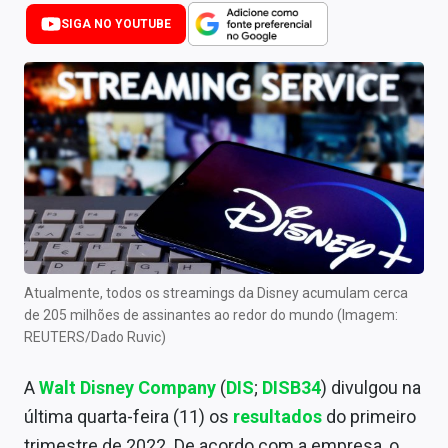
Newsletters
SIGA NO YOUTUBE
Cotações
Comprar ou vender?
Carteiras Recomendadas
Central de Dividendos
Central de Fundos Imobiliários
Central dos IPOs
Atualmente, todos os streamings da Disney acumulam cerca
de 205 milhões de assinantes ao redor do mundo (Imagem:
Renda Fixa
REUTERS/Dado Ruvic)
Finanças Pessoais
A
Walt Disney Company
(
DIS
;
DISB34
) divulgou na
Mercados
última quarta-feira (11) os
resultados
do primeiro
trimestre de 2022. De acordo com a empresa, o