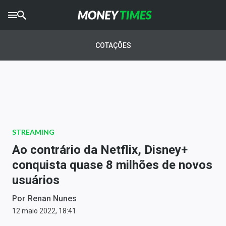
CRYPTO
TIMES
COTAÇÕES
AGRO
TIMES
Ibovespa
Giro do Mercado
STREAMING
Newsletters
Ao contrário da Netflix, Disney+
Money Trader
conquista quase 8 milhões de novos
usuários
Anuncie
Por
Renan Nunes
Últimas Notícias
12 maio 2022, 18:41