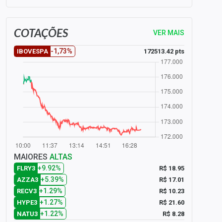
COTAÇÕES
VER MAIS
-1,73%
172513.42 pts
IBOVESPA
MAIORES
ALTAS
+9.92%
R$ 18.95
FLRY3
+5.39%
R$ 17.01
AZZA3
+1.29%
R$ 10.23
RECV3
+1.27%
R$ 21.60
HYPE3
+1.22%
R$ 8.28
NATU3