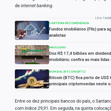
de
internet banking
.
LEIA TAM
CARTEIRA RECOMENDADA
Fundos imobiliários (FIIs) para
analistas
MAIS LIDAS
Dos R$ 17,4 bilhões em dividen
imobiliário; confira as mais lida
BOM DIA, BITCOIN (BTC)
Bitcoin (BTC) fica perto de US$ 
principais criptomoedas neste s
Entre os dez principais bancos do país, o Santan
com índice 29,91. Em seguida, na quinta colocaçã