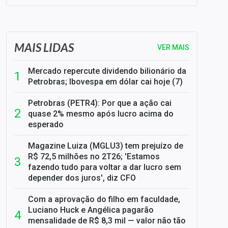
SELIC em 14%: A repercussão da decisão sobre os JUROS
MAIS LIDAS
VER MAIS
Mercado repercute dividendo bilionário da
Petrobras; Ibovespa em dólar cai hoje (7)
Petrobras (PETR4): Por que a ação cai
quase 2% mesmo após lucro acima do
esperado
Magazine Luiza (MGLU3) tem prejuízo de
R$ 72,5 milhões no 2T26; 'Estamos
fazendo tudo para voltar a dar lucro sem
depender dos juros', diz CFO
Com a aprovação do filho em faculdade,
Luciano Huck e Angélica pagarão
mensalidade de R$ 8,3 mil — valor não tão