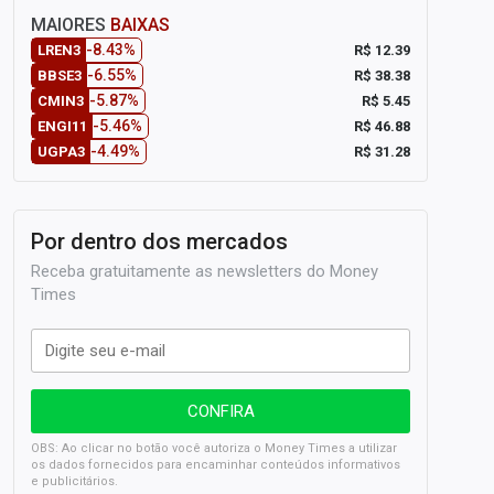
MAIORES
BAIXAS
-8.43%
R$ 12.39
LREN3
-6.55%
R$ 38.38
BBSE3
-5.87%
R$ 5.45
CMIN3
-5.46%
R$ 46.88
ENGI11
-4.49%
R$ 31.28
UGPA3
Por dentro dos mercados
Receba gratuitamente as newsletters do Money
Times
OBS: Ao clicar no botão você autoriza o Money Times a utilizar
os dados fornecidos para encaminhar conteúdos informativos
e publicitários.