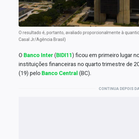
Internacional
Marketing
Tecnologia
O resultado é, portanto, avaliado proporcionalmente à quanti
Conteúdo de Marca
Casal Jr/Agência Brasil)
Sobre
O
Banco Inter
(
BIDI11
) ficou em primeiro lugar n
Expediente
instituições financeiras no quarto trimestre de 
Contato
(19) pelo
Banco Central
(BC).
CONTINUA DEPOIS DA