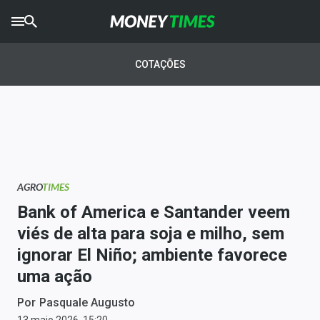
CRYPTO
TIMES
COTAÇÕES
AGRO
TIMES
Ibovespa
Giro do Mercado
AGRO
TIMES
Newsletters
Bank of America e Santander veem
Money Trader
viés de alta para soja e milho, sem
ignorar El Niño; ambiente favorece
Anuncie
uma ação
Últimas Notícias
Por
Pasquale Augusto