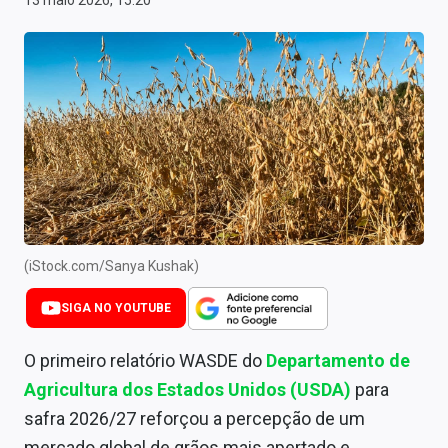
13 maio 2026, 15:20
Newsletters
Cotações
Comprar ou vender?
Carteiras Recomendadas
Central de Dividendos
Central de Fundos Imobiliários
(iStock.com/Sanya Kushak)
Central dos IPOs
SIGA NO YOUTUBE
Renda Fixa
O primeiro relatório WASDE do
Departamento de
Finanças Pessoais
Agricultura dos Estados Unidos (USDA)
para
Mercados
safra 2026/27 reforçou a percepção de um
mercado global de grãos mais apertado e