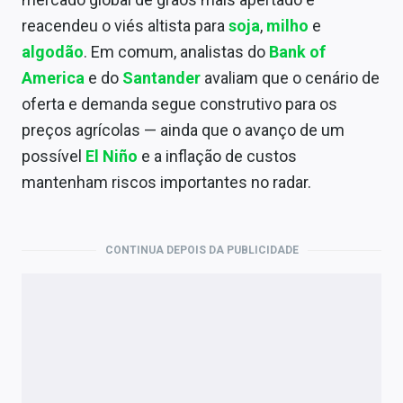
Economia
reacendeu o viés altista para
soja
,
milho
e
Empresas
algodão
. Em comum, analistas do
Bank of
America
e do
Santander
avaliam que o cenário de
Brasil
oferta e demanda segue construtivo para os
Política
preços agrícolas — ainda que o avanço de um
possível
El Niño
e a inflação de custos
Colunas
mantenham riscos importantes no radar.
Especiais
Internacional
CONTINUA DEPOIS DA PUBLICIDADE
Marketing
Tecnologia
Conteúdo de Marca