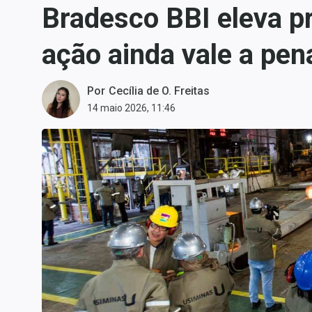
Bradesco BBI eleva p
Carteiras Recomendadas
Central de Dividendos
ação ainda vale a pen
Central de Fundos
Imobiliários
Por
Cecília de O. Freitas
Central dos IPOs
14 maio 2026, 11:46
Renda Fixa
Finanças Pessoais
Mercados
Economia
Empresas
Brasil
Política
Colunas
Especiais