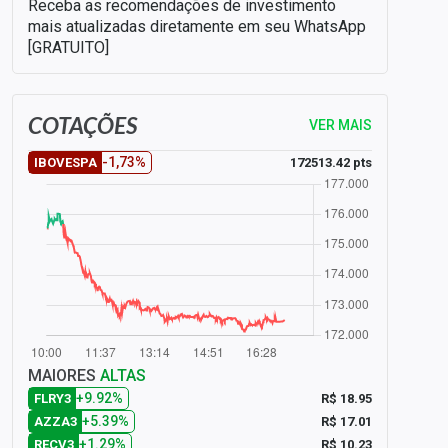
Receba as recomendações de investimento
mais atualizadas diretamente em seu WhatsApp
[GRATUITO]
COTAÇÕES
VER MAIS
-1,73%
172513.42 pts
IBOVESPA
MAIORES
ALTAS
+9.92%
R$ 18.95
FLRY3
+5.39%
R$ 17.01
AZZA3
+1.29%
R$ 10.23
RECV3