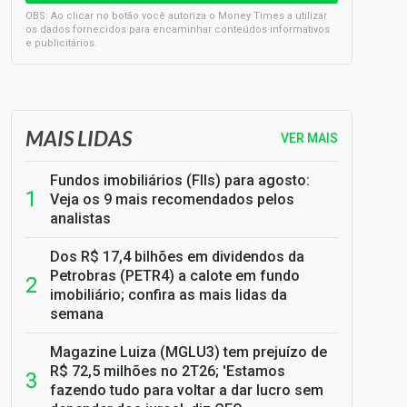
OBS: Ao clicar no botão você autoriza o Money Times a utilizar
os dados fornecidos para encaminhar conteúdos informativos
e publicitários.
SELIC em 14%: A repercussão da decisão sobre os JUROS
MAIS LIDAS
VER MAIS
Fundos imobiliários (FIIs) para agosto:
Veja os 9 mais recomendados pelos
analistas
Dos R$ 17,4 bilhões em dividendos da
Petrobras (PETR4) a calote em fundo
imobiliário; confira as mais lidas da
semana
Magazine Luiza (MGLU3) tem prejuízo de
R$ 72,5 milhões no 2T26; 'Estamos
fazendo tudo para voltar a dar lucro sem