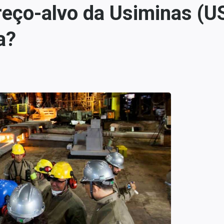
reço-alvo da Usiminas (U
a?