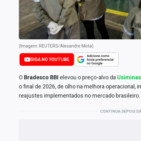
Internacional
Marketing
Tecnologia
Conteúdo de Marca
(Imagem: REUTERS/Alexandre Mota)
Sobre
Expediente
SIGA NO YOUTUBE
Contato
O
Bradesco BBI
elevou o preço-alvo da
Usiminas
o final de 2026, de olho na melhora operacional, 
reajustes implementados no mercado brasileiro.
CONTINUA DEPOIS DA