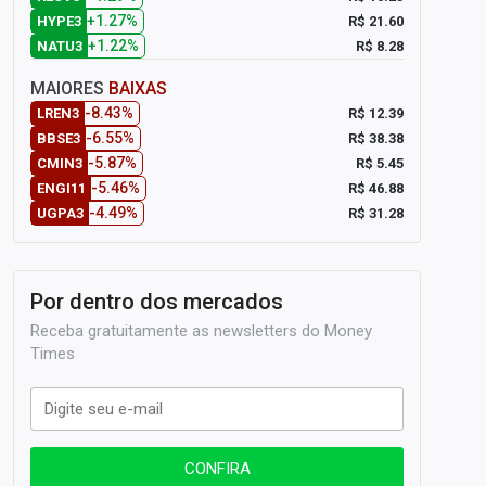
+1.27%
R$ 21.60
HYPE3
+1.22%
R$ 8.28
NATU3
MAIORES
BAIXAS
-8.43%
R$ 12.39
LREN3
-6.55%
R$ 38.38
BBSE3
-5.87%
R$ 5.45
CMIN3
-5.46%
R$ 46.88
ENGI11
-4.49%
R$ 31.28
UGPA3
Por dentro dos mercados
Receba gratuitamente as newsletters do Money
Times