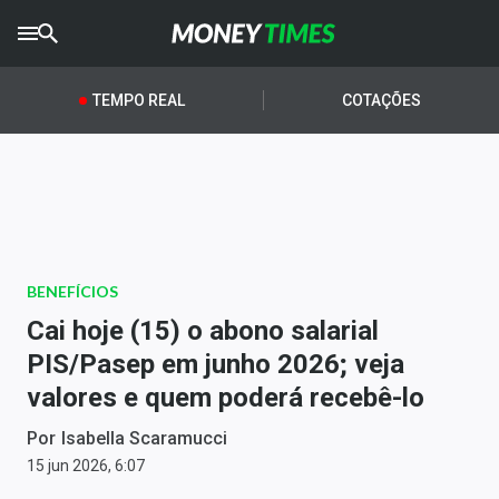
CRYPTO
TIMES
TEMPO REAL
COTAÇÕES
AGRO
TIMES
Ibovespa
Giro do Mercado
BENEFÍCIOS
Newsletters
Cai hoje (15) o abono salarial
Money Trader
PIS/Pasep em junho 2026; veja
valores e quem poderá recebê-lo
Anuncie
Por
Isabella Scaramucci
Últimas Notícias
15 jun 2026, 6:07