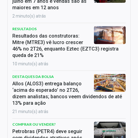
julho em 7 anos e vendas são as
maiores em 12 anos
2 minuto(s) atrás
RESULTADOS
Resultados das construtoras:
Mitre (MTRE3) vê lucro crescer
46% no 2T26, enquanto Eztec (EZTC3) registra
queda de 21%
10 minuto(s) atrás
DESTAQUES DA BOLSA
Allos (ALOS3) entrega balanço
‘acima do esperado’ no 2T26,
dizem analistas; bancos veem dividendos de até
13% para ação
21 minuto(s) atrás
COMPRAR OU VENDER?
Petrobras (PETR4) deve seguir
com dividendos atrativos após