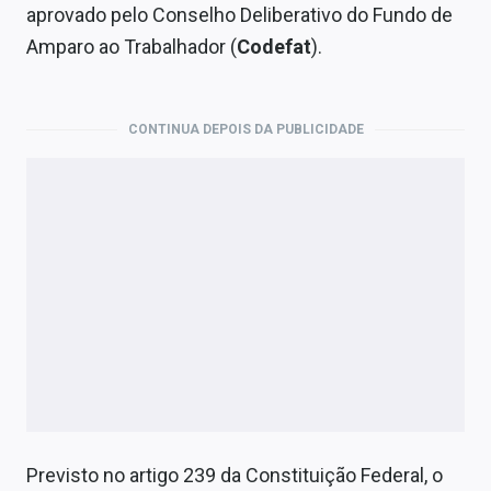
Economia
aprovado pelo Conselho Deliberativo do Fundo de
Amparo ao Trabalhador (
Codefat
).
Empresas
Brasil
CONTINUA DEPOIS DA PUBLICIDADE
Política
Colunas
Especiais
Internacional
Marketing
Tecnologia
Conteúdo de Marca
Previsto no artigo 239 da Constituição Federal, o