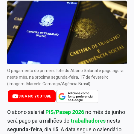
Newsletters
Cotações
Comprar ou vender?
Carteiras Recomendadas
Central de Dividendos
Central de Fundos Imobiliários
O pagamento do primeiro lote do Abono Salarial é pago agora
neste mês, na próxima segunda-feira, 17 de fevereiro
Central dos IPOs
(Imagem: Marcelo Camargo/Agência Brasil)
Renda Fixa
SIGA NO YOUTUBE
Finanças Pessoais
O abono salarial
PIS/Pasep 2026
no mês de junho
será pago para milhões de
trabalhadores
nesta
Mercados
segunda-feira
, dia
15
. A data segue o calendário