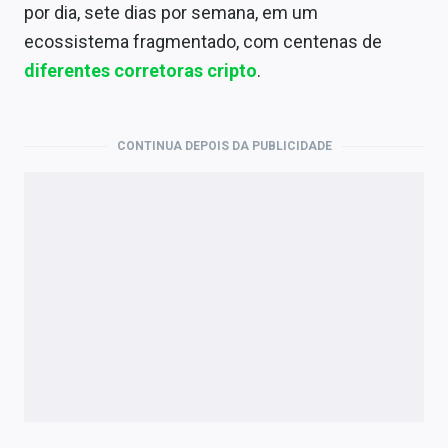
Economia
por dia, sete dias por semana, em um
ecossistema fragmentado, com centenas de
Empresas
diferentes corretoras cripto
.
Brasil
Política
CONTINUA DEPOIS DA PUBLICIDADE
Colunas
Especiais
Internacional
Marketing
Tecnologia
Conteúdo de Marca