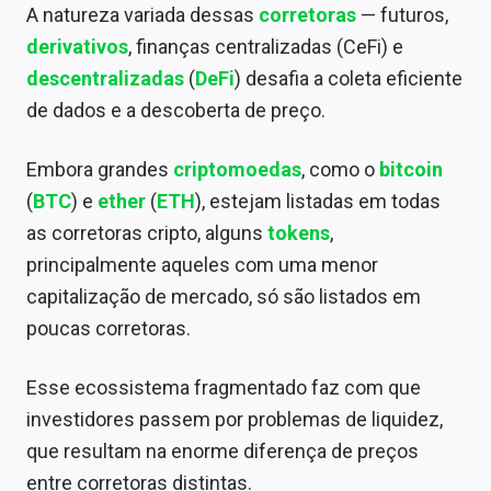
A natureza variada dessas
corretoras
— futuros,
Sobre
derivativos
, finanças centralizadas (CeFi) e
Expediente
descentralizadas
(
DeFi
) desafia a coleta eficiente
de dados e a descoberta de preço.
Contato
Embora grandes
criptomoedas
, como o
bitcoin
(
BTC
) e
ether
(
ETH
), estejam listadas em todas
as corretoras cripto, alguns
tokens
,
principalmente aqueles com uma menor
capitalização de mercado, só são listados em
poucas corretoras.
Esse ecossistema fragmentado faz com que
investidores passem por problemas de liquidez,
que resultam na enorme diferença de preços
entre corretoras distintas.