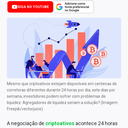
Newsletters
SIGA NO YOUTUBE
Cotações
Comprar ou vender?
Carteiras Recomendadas
Central de Dividendos
Central de Fundos Imobiliários
Central dos IPOs
Mesmo que criptoativos estejam disponíveis em centenas de
corretoras diferentes durante 24 horas por dia, sete dias por
Renda Fixa
semana, investidores podem sofrer com problemas de
liquidez. Agregadores de liquidez seriam a solução? (Imagem:
Finanças Pessoais
Freepik/vectorjuice)
Mercados
A negociação de
criptoativos
acontece 24 horas