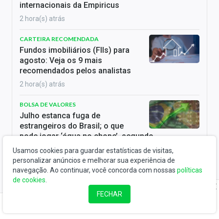
internacionais da Empiricus
2 hora(s) atrás
CARTEIRA RECOMENDADA
Fundos imobiliários (FIIs) para
agosto: Veja os 9 mais
recomendados pelos analistas
2 hora(s) atrás
BOLSA DE VALORES
Julho estanca fuga de
estrangeiros do Brasil; o que
pode jogar ‘água no chope’, segundo
especialistas
Usamos cookies para guardar estatísticas de visitas,
2 hora(s) atrás
personalizar anúncios e melhorar sua experiência de
navegação. Ao continuar, você concorda com nossas
políticas
de cookies
.
EMPRESAS
OPA não sai: Atom (ATED3)
FECHAR
desfaz venda de controle e
Valorant fica com 34,5% da companhia