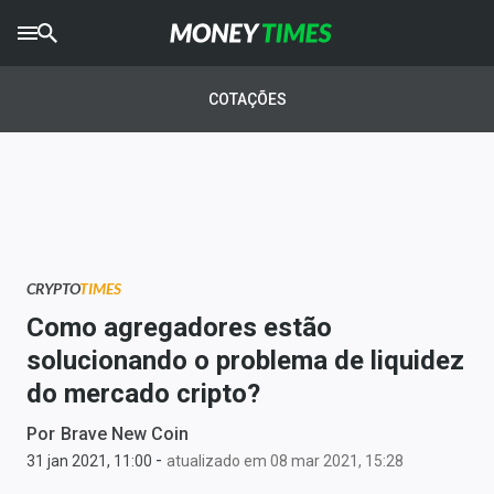
CRYPTO
TIMES
COTAÇÕES
AGRO
TIMES
Ibovespa
Giro do Mercado
CRYPTO
TIMES
Newsletters
Como agregadores estão
Money Trader
solucionando o problema de liquidez
do mercado cripto?
Anuncie
Por
Brave New Coin
-
Últimas Notícias
31 jan 2021, 11:00
atualizado em 08 mar 2021, 15:28