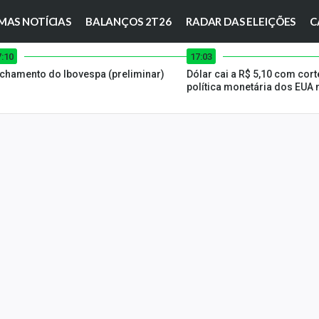
MAS NOTÍCIAS
BALANÇOS 2T26
RADAR DAS ELEIÇÕES
C
7:10
17:03
chamento do Ibovespa (preliminar)
Dólar cai a R$ 5,10 com cort
política monetária dos EUA 