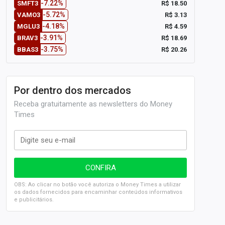
-7.22%
R$ 18.50
SMFT3
-5.72%
R$ 3.13
VAMO3
-4.18%
R$ 4.59
MGLU3
-3.91%
R$ 18.69
BRAV3
-3.75%
R$ 20.26
BBAS3
Por dentro dos mercados
Receba gratuitamente as newsletters do Money
Times
OBS: Ao clicar no botão você autoriza o Money Times a utilizar
os dados fornecidos para encaminhar conteúdos informativos
e publicitários.
SELIC em 14%: A repercussão da decisão sobre os JUROS