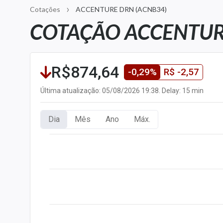
Carteiras Recomendadas
Cotações
ACCENTURE DRN (ACNB34)
COTAÇÃO ACCENTUR
Central de Dividendos
Central de Fundos
Imobiliários
R$874,64
Central dos IPOs
-0,29%
R$ -2,57
Renda Fixa
Última atualização: 05/08/2026 19:38. Delay: 15 min
Finanças Pessoais
Mercados
Dia
Mês
Ano
Máx.
Economia
Empresas
Brasil
Política
Colunas
Especiais