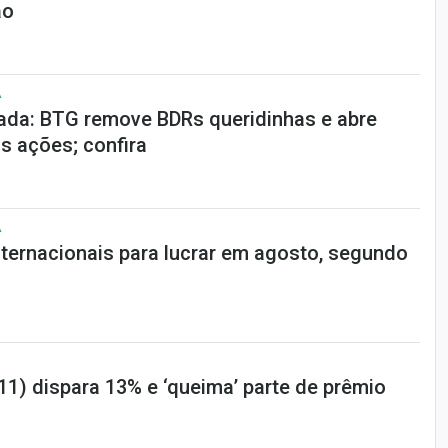
ão
A
da: BTG remove BDRs queridinhas e abre
s ações; confira
A
nternacionais para lucrar em agosto, segundo
1) dispara 13% e ‘queima’ parte de prêmio