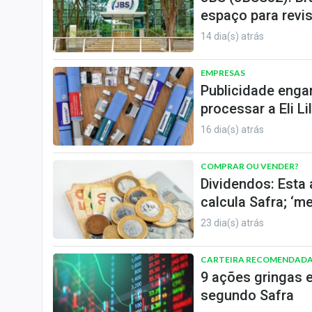
espaço para revis
14 dia(s) atrás
EMPRESAS
Publicidade enga
processar a Eli Lil
16 dia(s) atrás
COMPRAR OU VENDER?
Dividendos: Esta 
calcula Safra; ‘
23 dia(s) atrás
CARTEIRA RECOMENDAD
9 ações gringas e
segundo Safra