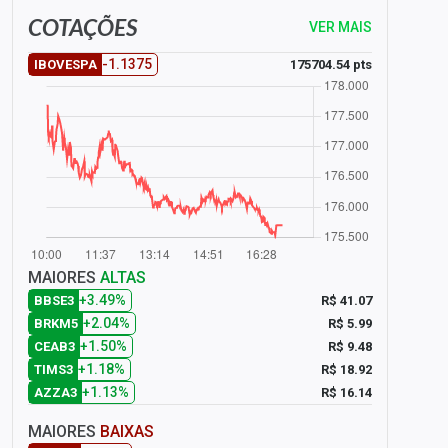
COTAÇÕES
VER MAIS
-1.1375
175704.54 pts
IBOVESPA
MAIORES
ALTAS
+3.49%
R$ 41.07
BBSE3
+2.04%
R$ 5.99
BRKM5
+1.50%
R$ 9.48
CEAB3
+1.18%
R$ 18.92
TIMS3
+1.13%
R$ 16.14
AZZA3
MAIORES
BAIXAS