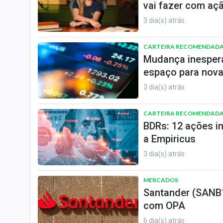
vai fazer com aç
3 dia(s) atrás
CARTEIRA RECOMENDAD
Mudança inespera
espaço para nova
3 dia(s) atrás
CARTEIRA RECOMENDAD
BDRs: 12 ações i
a Empiricus
3 dia(s) atrás
MERCADOS
Santander (SANB1
com OPA
6 dia(s) atrás