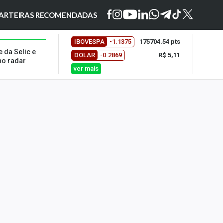
ARTEIRAS RECOMENDADAS
IBOVESPA
-1.1375
175704.54 pts
e da Selic e
DOLAR
-0.2869
R$ 5,11
no radar
ver mais