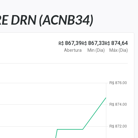
E DRN (ACNB34)
867,39
867,33
874,64
R$
R$
R$
Abertura
Min (Dia)
Máx (Dia)