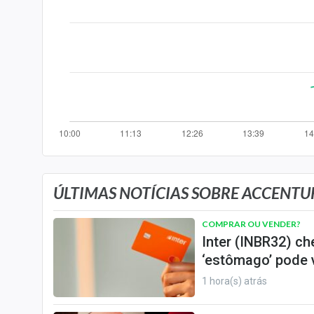
Internacional
Marketing
Tecnologia
Conteúdo de Marca
Sobre
Expediente
Contato
ÚLTIMAS NOTÍCIAS SOBRE ACCENTU
COMPRAR OU VENDER?
Inter (INBR32) ch
‘estômago’ pode v
1 hora(s) atrás