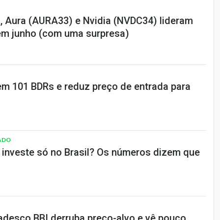
 Aura (AURA33) e Nvidia (NVDC34) lideram
em junho (com uma surpresa)
m 101 BDRs e reduz preço de entrada para
ADO
a investe só no Brasil? Os números dizem que
adesco BBI derruba preço-alvo e vê pouco