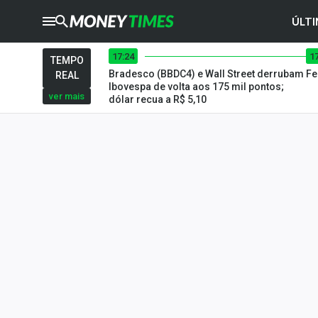
ÚLTI
17:24
1
CRYPTO
TIMES
TEMPO
Bradesco (BBDC4) e Wall Street derrubam
Fe
REAL
AGRO
TIMES
Ibovespa de volta aos 175 mil pontos;
ver mais
dólar recua a R$ 5,10
Ibovespa
Giro do Mercado
Newsletters
Money Trader
Anuncie
Últimas Notícias
Newsletters
Cotações
Comprar ou vender?