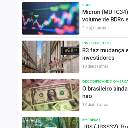
BDRS
Micron (MUTC34),
volume de BDRs 
9 dia(s) atrás
INVESTIMENTOS
B3 faz mudança e
investidores
10 dia(s) atrás
DECODIFICANDO O MERC
O brasileiro aind
não
13 dia(s) atrás
EMPRESAS
JBS (JBSS32): Br