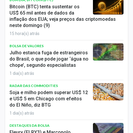
Economia
Bitcoin (BTC) tenta sustentar os
US$ 65 mil antes de dados da
Empresas
inflação dos EUA; veja preços das criptomoedas
neste domingo (9)
Brasil
15 hora(s) atrás
Política
BOLSA DE VALORES
Julho estanca fuga de estrangeiros
Colunas
do Brasil; o que pode jogar ‘água no
chope’, segundo especialistas
Especiais
1 dia(s) atrás
Internacional
RADAR DAS COMMODITIES
Soja e milho podem superar US$ 12
Marketing
e US$ 5 em Chicago com efeitos
do El Niño, diz BTG
Tecnologia
1 dia(s) atrás
Conteúdo de Marca
DESTAQUES DA BOLSA
Fleury (FLRY3) e Marcopolo