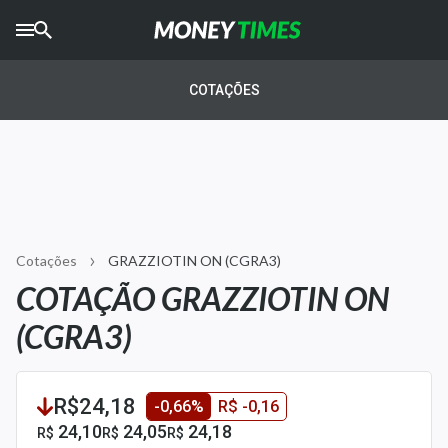
CRYPTO
TIMES
COTAÇÕES
AGRO
TIMES
Ibovespa
Giro do Mercado
Cotações
GRAZZIOTIN ON (CGRA3)
Newsletters
COTAÇÃO GRAZZIOTIN ON
Money Trader
(CGRA3)
Anuncie
R$24,18
-0,66%
R$ -0,16
Últimas Notícias
24,10
24,05
24,18
R$
R$
R$