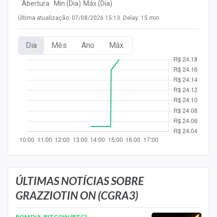
Abertura
Min (Dia)
Máx (Dia)
Newsletters
Última atualização: 07/08/2026 15:13. Delay: 15 min
Cotações
Dia
Mês
Ano
Máx.
Comprar ou vender?
Carteiras Recomendadas
Central de Dividendos
Central de Fundos Imobiliários
Central dos IPOs
Renda Fixa
Finanças Pessoais
ÚLTIMAS NOTÍCIAS SOBRE
GRAZZIOTIN ON (CGRA3)
Mercados
BOM DIA, BITCOIN (BTC)