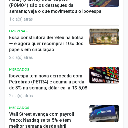
Sobre
(POMO4) são os destaques da
semana; veja o que movimentou o Ibovespa
Expediente
1 dia(s) atrás
Contato
EMPRESAS
Essa construtora derreteu na bolsa
— e agora quer recomprar 10% dos
papéis em circulação
2 dia(s) atrás
MERCADOS
Ibovespa tem nova derrocada com
Petrobras (PETR4) e acumula perda
de 3% na semana; dólar cai a R$ 5,08
2 dia(s) atrás
MERCADOS
Wall Street avança com payroll
fraco; Nasdaq salta 5% e tem
melhor semana desde abril