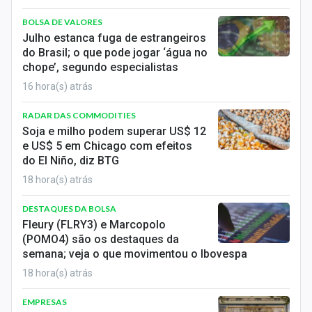
Economia
BOLSA DE VALORES
Empresas
Julho estanca fuga de estrangeiros
do Brasil; o que pode jogar ‘água no
Brasil
chope’, segundo especialistas
16 hora(s) atrás
Política
RADAR DAS COMMODITIES
Colunas
Soja e milho podem superar US$ 12
e US$ 5 em Chicago com efeitos
Especiais
do El Niño, diz BTG
18 hora(s) atrás
Internacional
DESTAQUES DA BOLSA
Marketing
Fleury (FLRY3) e Marcopolo
(POMO4) são os destaques da
Tecnologia
semana; veja o que movimentou o Ibovespa
18 hora(s) atrás
Conteúdo de Marca
EMPRESAS