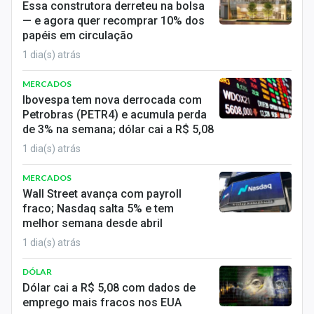
Essa construtora derreteu na bolsa
Sobre
— e agora quer recomprar 10% dos
papéis em circulação
Expediente
1 dia(s) atrás
Contato
MERCADOS
Ibovespa tem nova derrocada com
Petrobras (PETR4) e acumula perda
de 3% na semana; dólar cai a R$ 5,08
1 dia(s) atrás
MERCADOS
Wall Street avança com payroll
fraco; Nasdaq salta 5% e tem
melhor semana desde abril
1 dia(s) atrás
DÓLAR
Dólar cai a R$ 5,08 com dados de
emprego mais fracos nos EUA