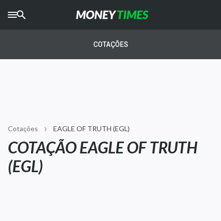
CRYPTO
TIMES
COTAÇÕES
AGRO
TIMES
Ibovespa
Giro do Mercado
Cotações
EAGLE OF TRUTH (EGL)
Newsletters
COTAÇÃO EAGLE OF TRUTH
Money Trader
(EGL)
Anuncie
Últimas Notícias