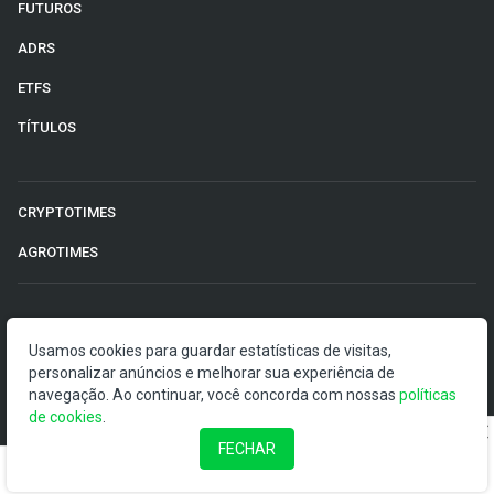
FUTUROS
ADRS
ETFS
TÍTULOS
CRYPTOTIMES
AGROTIMES
©2026 Money Times.
Usamos cookies para guardar estatísticas de visitas,
personalizar anúncios e melhorar sua experiência de
O Money Times publica matérias de cunho jornalístico, que
navegação. Ao continuar, você concorda com nossas
visam a democratização da informação. Nossas
políticas
de cookies
publicações devem ser compreendidas como boletins
.
anunciadores e divulgadores, e não como uma
FECHAR
recomendação de investimento.