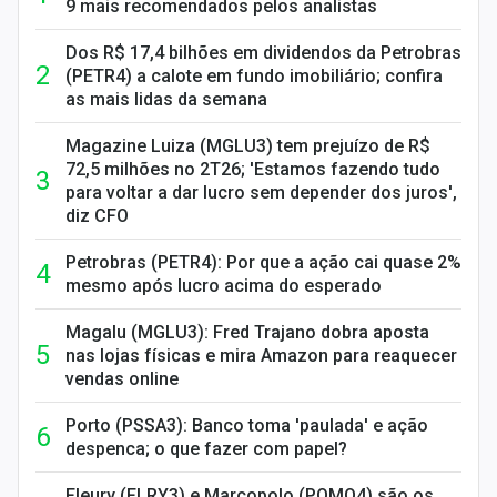
9 mais recomendados pelos analistas
Dos R$ 17,4 bilhões em dividendos da Petrobras
(PETR4) a calote em fundo imobiliário; confira
as mais lidas da semana
Magazine Luiza (MGLU3) tem prejuízo de R$
72,5 milhões no 2T26; 'Estamos fazendo tudo
para voltar a dar lucro sem depender dos juros',
diz CFO
Petrobras (PETR4): Por que a ação cai quase 2%
mesmo após lucro acima do esperado
Magalu (MGLU3): Fred Trajano dobra aposta
nas lojas físicas e mira Amazon para reaquecer
vendas online
Porto (PSSA3): Banco toma 'paulada' e ação
despenca; o que fazer com papel?
Fleury (FLRY3) e Marcopolo (POMO4) são os