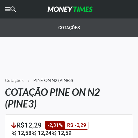
CRYPTO
TIMES
COTAÇÕES
AGRO
TIMES
Ibovespa
Giro do Mercado
Cotações
PINE ON N2 (PINE3)
Newsletters
COTAÇÃO PINE ON N2
Money Trader
(PINE3)
Anuncie
R$12,29
-2,31%
R$ -0,29
Últimas Notícias
12,58
12,24
12,59
R$
R$
R$