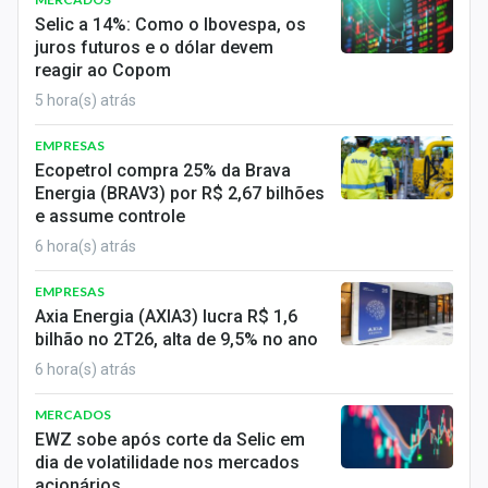
Economia
Selic a 14%: Como o Ibovespa, os
juros futuros e o dólar devem
Empresas
reagir ao Copom
5 hora(s) atrás
Brasil
EMPRESAS
Política
Ecopetrol compra 25% da Brava
Energia (BRAV3) por R$ 2,67 bilhões
Money Trader
e assume controle
Colunas
6 hora(s) atrás
EMPRESAS
Especiais
Axia Energia (AXIA3) lucra R$ 1,6
bilhão no 2T26, alta de 9,5% no ano
Internacional
6 hora(s) atrás
Marketing
MERCADOS
Tecnologia
EWZ sobe após corte da Selic em
dia de volatilidade nos mercados
acionários