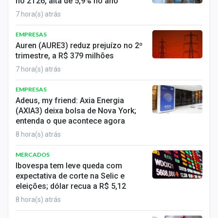
no 2T26, alta de 5,9% no ano
7 hora(s) atrás
EMPRESAS
Auren (AURE3) reduz prejuízo no 2º
trimestre, a R$ 379 milhões
7 hora(s) atrás
EMPRESAS
Adeus, my friend: Axia Energia
(AXIA3) deixa bolsa de Nova York;
entenda o que acontece agora
8 hora(s) atrás
MERCADOS
Ibovespa tem leve queda com
expectativa de corte na Selic e
eleições; dólar recua a R$ 5,12
8 hora(s) atrás