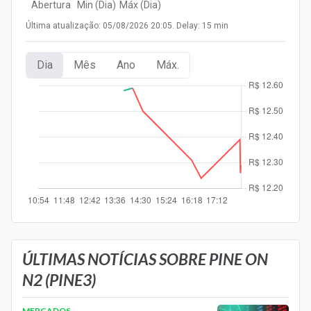
Abertura
Min (Dia)
Máx (Dia)
Newsletters
Última atualização: 05/08/2026 20:05. Delay: 15 min
Cotações
Dia
Mês
Ano
Máx.
Comprar ou vender?
Carteiras Recomendadas
Central de Dividendos
Central de Fundos Imobiliários
Central dos IPOs
Renda Fixa
Finanças Pessoais
ÚLTIMAS NOTÍCIAS SOBRE PINE ON
N2 (PINE3)
Mercados
MERCADOS